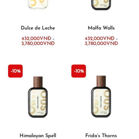
Dulce de Leche
Malfa Walls
432,000
VNĐ
432,000
VNĐ
–
–
3,780,000
VNĐ
3,780,000
VNĐ
-10%
-10%
Himalayan Spell
Frida’s Thorns