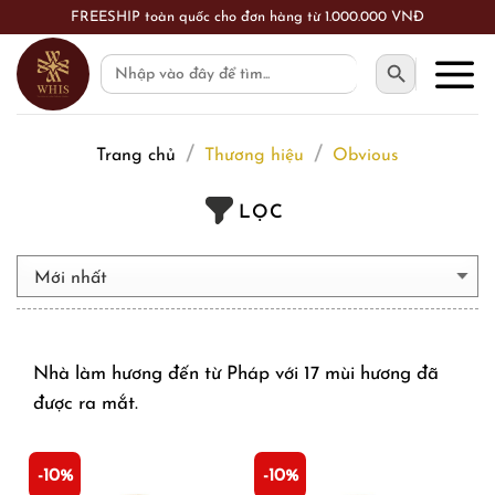
Skip
FREESHIP toàn quốc cho đơn hàng từ 1.000.000 VNĐ
to
SEARCH BUTTON
Search
content
for:
/
/
Trang chủ
Thương hiệu
Obvious
LỌC
Nhà làm hương đến từ Pháp với 17 mùi hương đã
được ra mắt.
-10%
-10%