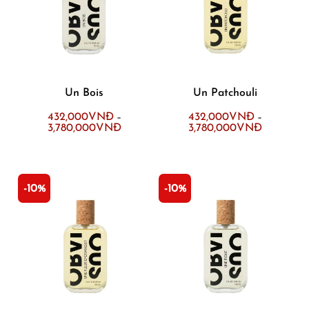
Un Bois
Un Patchouli
432,000
VNĐ
432,000
VNĐ
–
–
3,780,000
VNĐ
3,780,000
VNĐ
-10%
-10%