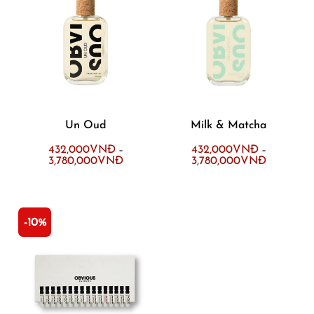
Un Oud
Milk & Matcha
432,000
VNĐ
432,000
VNĐ
–
–
3,780,000
VNĐ
3,780,000
VNĐ
-10%