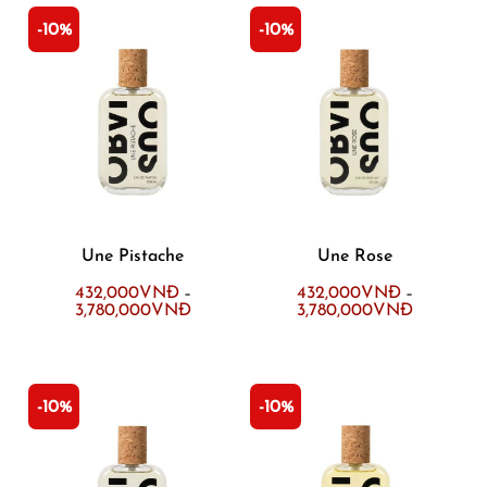
-10%
-10%
Une Pistache
Une Rose
432,000
VNĐ
432,000
VNĐ
–
–
3,780,000
VNĐ
3,780,000
VNĐ
-10%
-10%