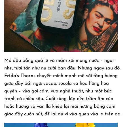
Mở đầu bằng quả lê và mâm xôi mọng nước – ngọt
nhẹ, tươi tắn như nụ cười ban đầu. Nhưng ngay sau đó,
Frida’s Thorns
chuyển mình mạnh mẽ với tầng hương
giữa đầy bất ngờ: cacao, socola và hoa hồng hòa
quyện – vừa gợi cảm, vừa nghệ thuật, như một bức
tranh có chiều sâu. Cuối cùng, lớp nền trầm ấm của
hoắc hương và vanilla khép lại mùi hương bằng cảm
giác đầy cuốn hút, để lại dư vị vừa quen vừa lạ trên da.