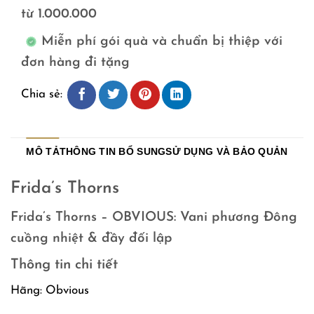
từ 1.000.000
Miễn phí gói quà và chuẩn bị thiệp với
đơn hàng đi tặng
Chia sẻ:
MÔ TẢ
THÔNG TIN BỔ SUNG
SỬ DỤNG VÀ BẢO QUẢN
Frida’s Thorns
Frida’s Thorns – OBVIOUS: Vani phương Đông
cuồng nhiệt & đầy đối lập
Thông tin chi tiết
Hãng: Obvious