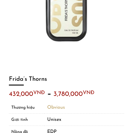
Frida’s Thorns
–
VNĐ
VNĐ
432,000
3,780,000
Obvious
Thương hiệu
Unisex
Giới tính
EDP
Nồng độ