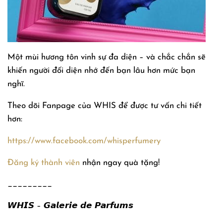
Một mùi hương tôn vinh sự đa diện – và chắc chắn sẽ
khiến người đối diện nhớ đến bạn lâu hơn mức bạn
nghĩ.
Theo dõi Fanpage của WHIS để được tư vấn chi tiết
hơn:
https://www.facebook.com/whisperfumery
Đăng ký thành viên
nhận ngay quà tặng!
_________
𝙒𝙃𝙄𝙎 – 𝙂𝙖𝙡𝙚𝙧𝙞𝙚 𝙙𝙚 𝙋𝙖𝙧𝙛𝙪𝙢𝙨