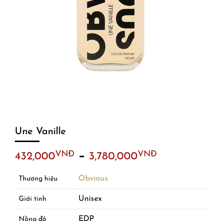
Une Vanille
–
VNĐ
VNĐ
432,000
3,780,000
Obvious
Thương hiệu
Unisex
Giới tính
EDP
Nồng độ