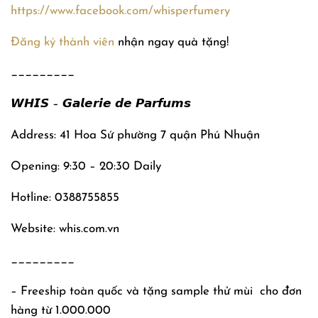
https://www.facebook.com/whisperfumery
Đăng ký thành viên
nhận ngay quà tặng!
_________
𝙒𝙃𝙄𝙎 – 𝙂𝙖𝙡𝙚𝙧𝙞𝙚 𝙙𝙚 𝙋𝙖𝙧𝙛𝙪𝙢𝙨
Address: 41 Hoa Sứ phường 7 quận Phú Nhuận
Opening: 9:30 – 20:30 Daily
Hotline: 0388755855
Website: whis.com.vn
_________
– Freeship toàn quốc và tặng sample thử mùi
cho đơn
hàng từ 1.000.000