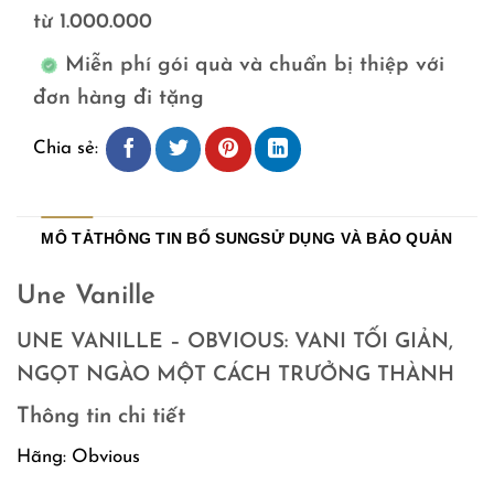
từ 1.000.000
Miễn phí gói quà và chuẩn bị thiệp với
đơn hàng đi tặng
Chia sẻ:
MÔ TẢ
THÔNG TIN BỔ SUNG
SỬ DỤNG VÀ BẢO QUẢN
Une Vanille
UNE VANILLE – OBVIOUS: VANI TỐI GIẢN,
NGỌT NGÀO MỘT CÁCH TRƯỞNG THÀNH
Thông tin chi tiết
Hãng: Obvious