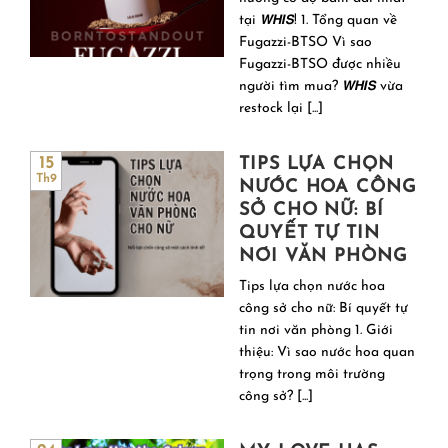
tại 𝙒𝙃𝙄𝙎! 1. Tổng quan về
Fugazzi-BTSO Vì sao
Fugazzi-BTSO được nhiều
người tìm mua? 𝙒𝙃𝙄𝙎 vừa
restock lại [...]
TIPS LỰA CHỌN
15
Th9
NƯỚC HOA CÔNG
SỞ CHO NỮ: BÍ
QUYẾT TỰ TIN
NƠI VĂN PHÒNG
Tips lựa chọn nước hoa
công sở cho nữ: Bí quyết tự
tin nơi văn phòng 1. Giới
thiệu: Vì sao nước hoa quan
trọng trong môi trường
công sở? [...]