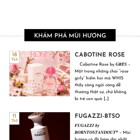
KHÁM PHÁ MÙI HƯƠNG
CABOTINE ROSE
18
Th5
Cabotine Rose by 𝑮𝑹𝑬̀𝑺 –
Một trong những chai “rose
girly” hiếm hoi mà WHIS
thấy càng ngửi càng dễ
thương thật sự, chứ không
bị trẻ con quá. [...]
FUGAZZI-BTSO
11
Th5
𝑭𝑼𝑮𝑨𝒁𝒁𝑰 𝒃𝒚
𝑩𝑶𝑹𝑵𝑻𝑶𝑺𝑻𝑨𝑵𝑫𝑶𝑼𝑻® – Mùi
hương có độ bám dài nhất