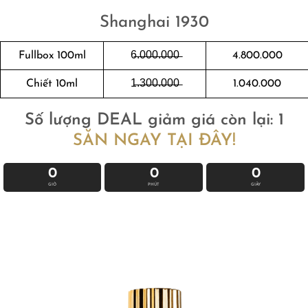
Shanghai 1930
Fullbox 100ml
6̶.̶0̶0̶0̶.̶0̶0̶0̶
4.800.000
Chiết 10ml
1̶.̶3̶0̶0̶.̶0̶0̶0̶
1.040.000
Số lượng DEAL giảm giá còn lại: 1
SĂN NGAY TẠI ĐÂY!
0
0
0
GIỜ
PHÚT
GIÂY