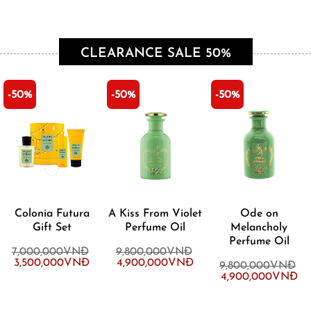
CLEARANCE SALE 50%
-50%
-50%
-50%
Colonia Futura
A Kiss From Violet
Ode on
Gift Set
Perfume Oil
Melancholy
Perfume Oil
7,000,000
VNĐ
9,800,000
VNĐ
Original
Current
Original
Current
3,500,000
VNĐ
4,900,000
VNĐ
9,800,000
VNĐ
price
price
price
price
Original
Cur
was:
is:
was:
is:
4,900,000
VNĐ
price
pri
7,000,000VNĐ.
3,500,000VNĐ.
9,800,000VNĐ.
4,900,000VNĐ.
was:
is:
9,800,000VNĐ.
4,9