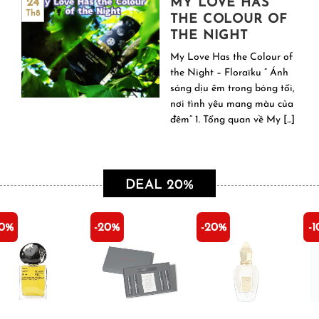
MY LOVE HAS
24
Th8
THE COLOUR OF
THE NIGHT
My Love Has the Colour of
the Night – Floraïku ” Ánh
sáng dịu êm trong bóng tối,
nơi tình yêu mang màu của
đêm” 1. Tổng quan về My [...]
DEAL 20%
-20%
-20%
-10%