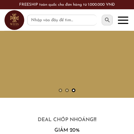
Skip
FREESHIP toàn quốc cho đơn hàng từ 1.000.000 VNĐ
to
SEARCH BUTTON
Search
content
for:
DEAL CHỚP NHOÁNG!!!
GIẢM 20%