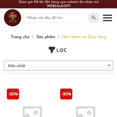
Giảm giá
5%
khi đặt hàng qua website khi nhập mã
Skip
WEBSALEOFF
to
SEARCH BUTTON
Search
content
for:
/
/
Trang chủ
Sản phẩm
Nến thơm và Quà tặng
LỌC
-20%
-20%