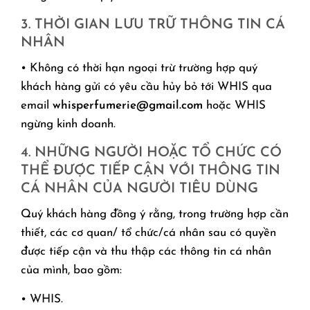
3. THỜI GIAN LƯU TRỮ THÔNG TIN CÁ
NHÂN
• Không có thời hạn ngoại trừ trường hợp quý
khách hàng gửi có yêu cầu hủy bỏ tới WHIS qua
email
whisperfumerie@gmail.com
hoặc WHIS
ngừng kinh doanh.
4. NHỮNG NGƯỜI HOẶC TỔ CHỨC CÓ
THỂ ĐƯỢC TIẾP CẬN VỚI THÔNG TIN
CÁ NHÂN CỦA NGƯỜI TIÊU DÙNG
Quý khách hàng đồng ý rằng, trong trường hợp cần
thiết, các cơ quan/ tổ chức/cá nhân sau có quyền
được tiếp cận và thu thập các thông tin cá nhân
của mình, bao gồm:
• WHIS.