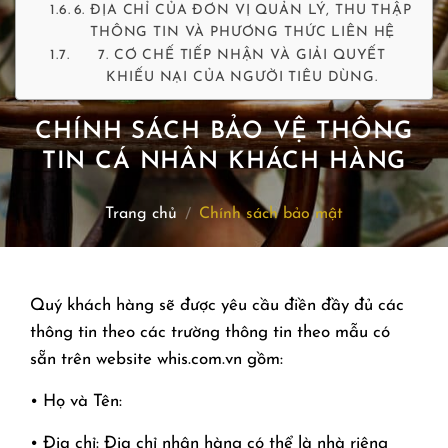
6. ĐỊA CHỈ CỦA ĐƠN VỊ QUẢN LÝ, THU THẬP
THÔNG TIN VÀ PHƯƠNG THỨC LIÊN HỆ
7. CƠ CHẾ TIẾP NHẬN VÀ GIẢI QUYẾT
KHIẾU NẠI CỦA NGƯỜI TIÊU DÙNG.
CHÍNH SÁCH BẢO VỆ THÔNG
TIN CÁ NHÂN KHÁCH HÀNG
Trang chủ
Chính sách bảo mật
/
Quý khách hàng sẽ được yêu cầu điền đầy đủ các
thông tin theo các trường thông tin theo mẫu có
sẵn trên website whis.com.vn gồm:
• Họ và Tên:
• Địa chỉ: Địa chỉ nhận hàng có thể là nhà riêng