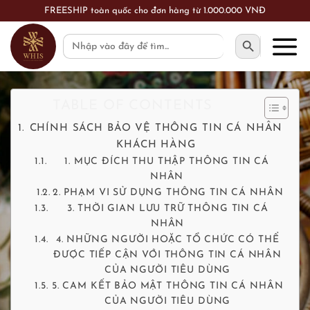
Skip
FREESHIP toàn quốc cho đơn hàng từ 1.000.000 VNĐ
to
SEARCH BUTTON
Search
content
for:
TABLE OF CONTENTS
CHÍNH SÁCH BẢO VỆ THÔNG TIN CÁ NHÂN
KHÁCH HÀNG
1. MỤC ĐÍCH THU THẬP THÔNG TIN CÁ
NHÂN
2. PHẠM VI SỬ DỤNG THÔNG TIN CÁ NHÂN
3. THỜI GIAN LƯU TRỮ THÔNG TIN CÁ
NHÂN
4. NHỮNG NGƯỜI HOẶC TỔ CHỨC CÓ THỂ
ĐƯỢC TIẾP CẬN VỚI THÔNG TIN CÁ NHÂN
CỦA NGƯỜI TIÊU DÙNG
5. CAM KẾT BẢO MẬT THÔNG TIN CÁ NHÂN
CỦA NGƯỜI TIÊU DÙNG