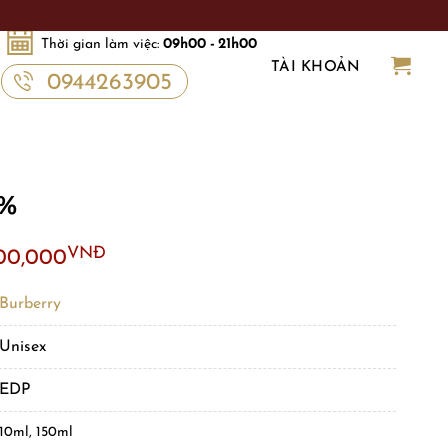
Thời gian làm việc:
09h00 - 21h00
TÀI KHOẢN
0944263905
0%
VNĐ
500,000
Burberry
Unisex
EDP
10ml, 150ml