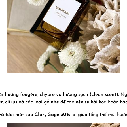
i hương fougère, chypre và hương sạch (clean scent)
. Ng
r, citrus và các loại gỗ nhẹ
để tạo nên sự hài hòa hoàn hảo
 và tươi mát của Clary Sage 30%
lại giúp tổng thể mùi hươn