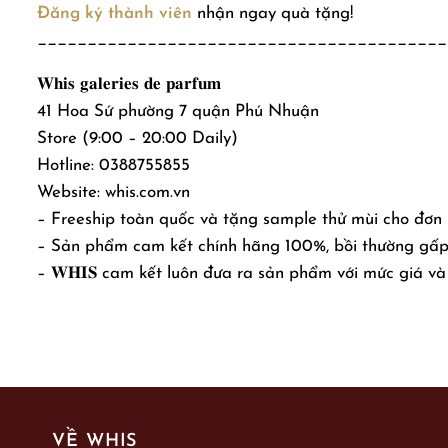
Đăng ký thành viên
nhận ngay quà tặng!
_________________________________________
𝐖𝐡𝐢𝐬 𝐠𝐚𝐥𝐞𝐫𝐢𝐞𝐬 𝐝𝐞 𝐩𝐚𝐫𝐟𝐮𝐦
41 Hoa Sứ phường 7 quận Phú Nhuận
Store (9:00 – 20:00 Daily)
Hotline: 0388755855
Website: whis.com.vn
– Freeship toàn quốc và tặng sample thử mùi cho đơn
– Sản phẩm cam kết chính hãng 100%, bồi thường gấp 
– 𝐖𝐇𝐈𝐒 cam kết luôn đưa ra sản phẩm với mức giá và 
VỀ WHIS