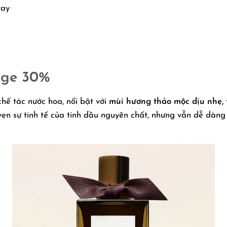
tay
age 30%
chế tác nước hoa, nổi bật với
mùi hương thảo mộc dịu nhẹ,
 vẹn sự tinh tế của tinh dầu nguyên chất, nhưng vẫn dễ dà