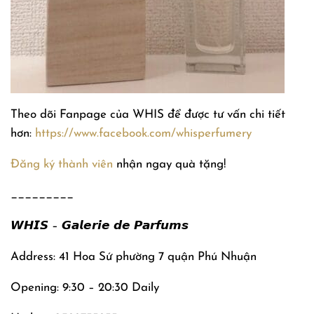
Theo dõi Fanpage của WHIS để được tư vấn chi tiết
hơn:
https://www.facebook.com/whisperfumery
Đăng ký thành viên
nhận ngay quà tặng!
_________
𝙒𝙃𝙄𝙎 – 𝙂𝙖𝙡𝙚𝙧𝙞𝙚 𝙙𝙚 𝙋𝙖𝙧𝙛𝙪𝙢𝙨
Address: 41 Hoa Sứ phường 7 quận Phú Nhuận
Opening: 9:30 – 20:30 Daily