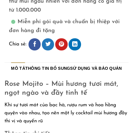
thử mùi ngẫu nhiên với đơn hàng có giá trị
từ 1.000.000
Miễn phí gói quà và chuẩn bị thiệp với
đơn hàng đi tặng
Chia sẻ:
MÔ TẢ
THÔNG TIN BỔ SUNG
SỬ DỤNG VÀ BẢO QUẢN
Rose Mojito – Mùi hương tươi mát,
ngọt ngào và đầy tinh tế
Khi sự tươi mát của bạc hà, rượu rum và hoa hồng
quyện vào nhau, tạo nên một ly cocktail mùi hương đầy
thi vị và quyến rũ