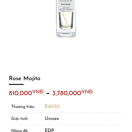
Rose Mojito
–
VNĐ
VNĐ
810,000
3,780,000
Edit(h)
Thương hiệu
Unisex
Giới tính
EDP
Nồng độ