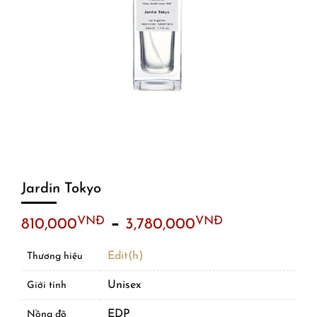
Jardin Tokyo
–
VNĐ
VNĐ
810,000
3,780,000
Edit(h)
Thương hiệu
Unisex
Giới tính
EDP
Nồng độ