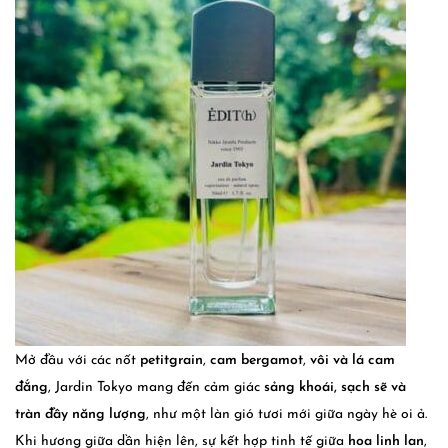
Mở đầu với các nốt
petitgrain
,
cam bergamot
,
vôi và lá cam
đắng
, Jardin Tokyo mang đến cảm giác
sảng khoái, sạch sẽ và
tràn đầy năng lượng
, như một làn gió tươi mới giữa ngày hè oi ả.
Khi hương giữa dần hiện lên, sự kết hợp tinh tế giữa
hoa linh lan
,