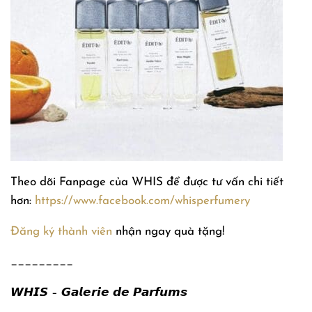
Theo dõi Fanpage của WHIS để được tư vấn chi tiết
hơn:
https://www.facebook.com/whisperfumery
Đăng ký thành viên
nhận ngay quà tặng!
_________
𝙒𝙃𝙄𝙎 – 𝙂𝙖𝙡𝙚𝙧𝙞𝙚 𝙙𝙚 𝙋𝙖𝙧𝙛𝙪𝙢𝙨