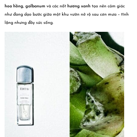
hoa hồng
,
galbanum
và các nốt
hương xanh
tạo nên cảm giác
như đang dạo bước giữa một khu vườn nở rộ sau cơn mưa – tĩnh
lặng nhưng đầy sức sống.