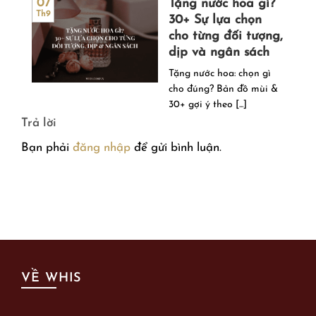
Tặng nước hoa gì?
07
Th9
30+ Sự lựa chọn
cho từng đối tượng,
dịp và ngân sách
Tặng nước hoa: chọn gì
cho đúng? Bản đồ mùi &
30+ gợi ý theo [...]
Trả lời
Bạn phải
đăng nhập
để gửi bình luận.
VỀ WHIS