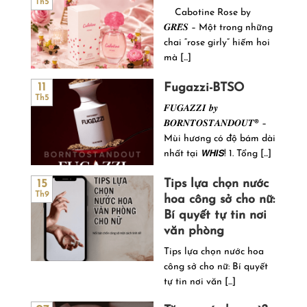
Th5
Cabotine Rose by
𝑮𝑹𝑬̀𝑺 – Một trong những
chai “rose girly” hiếm hoi
mà [...]
Fugazzi-BTSO
11
Th5
𝑭𝑼𝑮𝑨𝒁𝒁𝑰 𝒃𝒚
𝑩𝑶𝑹𝑵𝑻𝑶𝑺𝑻𝑨𝑵𝑫𝑶𝑼𝑻® –
Mùi hương có độ bám dài
nhất tại 𝙒𝙃𝙄𝙎! 1. Tổng [...]
Tips lựa chọn nước
15
Th9
hoa công sở cho nữ:
Bí quyết tự tin nơi
văn phòng
Tips lựa chọn nước hoa
công sở cho nữ: Bí quyết
tự tin nơi văn [...]