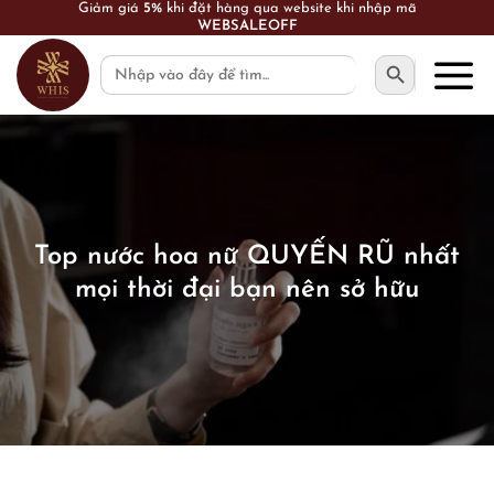
Skip
FREESHIP toàn quốc cho đơn hàng từ 1.000.000 VNĐ
to
SEARCH BUTTON
Search
content
for:
Top nước hoa nữ QUYẾN RŨ nhất
mọi thời đại bạn nên sở hữu