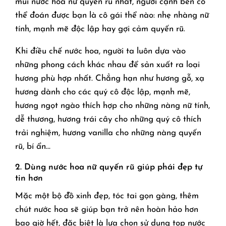
mùi nước hoa nữ quyến rũ nhất, người cạnh bên có
thể đoán được bạn là cô gái thể nào: nhẹ nhàng nữ
tính, mạnh mẽ độc lập hay gợi cảm quyến rũ.
Khi điều chế nước hoa, người ta luôn dựa vào
những phong cách khác nhau để sản xuất ra loại
hương phù hợp nhất. Chẳng hạn như hương gỗ, xạ
hương dành cho các quý cô độc lập, mạnh mẽ,
hương ngọt ngào thích hợp cho những nàng nữ tính,
dễ thương, hương trái cây cho những quý cô thích
trải nghiệm, hương vanilla cho những nàng quyến
rũ, bí ẩn…
2. Dùng nước hoa nữ quyến rũ giúp phái đẹp tự
tin hơn
Mặc một bộ đồ xinh đẹp, tóc tai gọn gàng, thêm
chút nước hoa sẽ giúp bạn trở nên hoàn hảo hơn
bao giờ hết, đặc biệt là lựa chọn sử dụng top nước