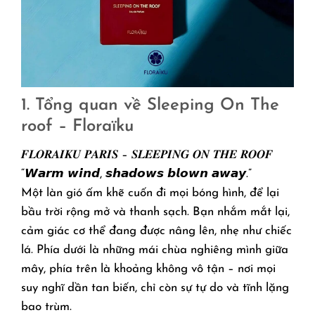
1. Tổng quan về Sleeping On The
roof – Floraïku
𝑭𝑳𝑶𝑹𝑨𝑰𝑲𝑼 𝑷𝑨𝑹𝑰𝑺 – 𝑺𝑳𝑬𝑬𝑷𝑰𝑵𝑮 𝑶𝑵 𝑻𝑯𝑬 𝑹𝑶𝑶𝑭
“𝙒𝙖𝙧𝙢 𝙬𝙞𝙣𝙙, 𝙨𝙝𝙖𝙙𝙤𝙬𝙨 𝙗𝙡𝙤𝙬𝙣 𝙖𝙬𝙖𝙮.”
Một làn gió ấm khẽ cuốn đi mọi bóng hình, để lại
bầu trời rộng mở và thanh sạch. Bạn nhắm mắt lại,
cảm giác cơ thể đang được nâng lên, nhẹ như chiếc
lá. Phía dưới là những mái chùa nghiêng mình giữa
mây, phía trên là khoảng không vô tận – nơi mọi
suy nghĩ dần tan biến, chỉ còn sự tự do và tĩnh lặng
bao trùm.