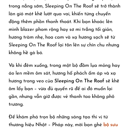
trong nắng sớm, Sleeping On The Roof sẽ trở thành
làn gió mát khẽ lướt qua vai, khiến từng chuyển
động thêm phần thanh thoát. Khi bạn khoác lên
mình blazer phom rộng hay sơ mi trắng tối giản,
hương tràm nhẹ, hoa cam và xạ hương sạch sẽ từ
Sleeping On The Roof lại tôn lên sự chỉn chu nhưng
không hề gò bó.
Và khi đêm xuống, trong một bộ đầm lụa mỏng hay
áo len mềm ôm sát, hương hổ phách ấm áp và xạ
hương trong veo của
Sleeping On The Roof
sẽ khẽ
ôm lấy bạn – vừa đủ quyến rũ để ai đó muốn lại
gần, nhưng vẫn giữ được vẻ thanh tao không phô
trương.
Để khám phá trọn bộ những sáng tạo thi vị từ
thương hiệu Nhật – Pháp này, mời bạn ghé
bộ sưu