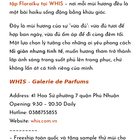
tập Floraïku tại WHIS
– nơi mỗi mùi hương đều là
một bài haiku sống động bằng khứu giác.
Đây là mùi hương của sự “vừa đủ”: vừa đủ tươi để
hợp ban ngày, vừa đủ ấm áp để đi cùng đêm tối.
Một lựa chọn lý tưởng cho những ai yêu phong cách
tối giản nhưng tinh tế
, muốn hương thơm trở thành
lớp ánh sáng trong suốt phủ lên trang phục, chứ
không lấn át cá tính riêng của mình.
𝙒𝙃𝙄𝙎 – 𝙂𝙖𝙡𝙚𝙧𝙞𝙚 𝙙𝙚 𝙋𝙖𝙧𝙛𝙪𝙢𝙨
Address: 41 Hoa Sứ phường 7 quận Phú Nhuận
Opening: 9:30 – 20:30 Daily
Hotline: 0388755855
Website:
whis.com.vn
_________
– Freeship toàn quốc và tặng sample thử mùi cho