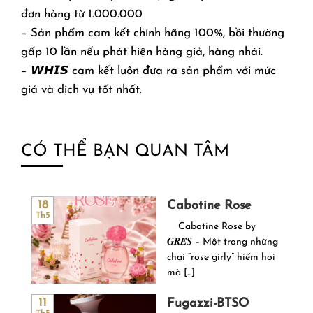
đơn hàng từ 1.000.000
– Sản phẩm cam kết chính hãng 100%, bồi thường
gấp 10 lần nếu phát hiện hàng giả, hàng nhái.
– 𝙒𝙃𝙄𝙎 cam kết luôn đưa ra sản phẩm với mức
giá và dịch vụ tốt nhất.
CÓ THỂ BẠN QUAN TÂM
Cabotine Rose
18
Th5
Cabotine Rose by
𝑮𝑹𝑬̀𝑺 – Một trong những
chai “rose girly” hiếm hoi
mà [...]
Fugazzi-BTSO
11