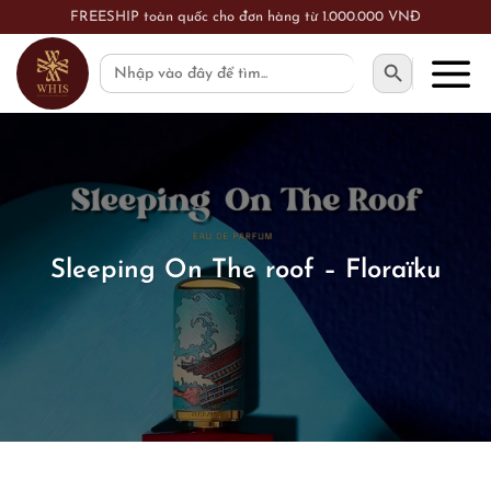
Skip
FREESHIP toàn quốc cho đơn hàng từ 1.000.000 VNĐ
to
SEARCH BUTTON
Search
content
for:
Sleeping On The roof – Floraïku