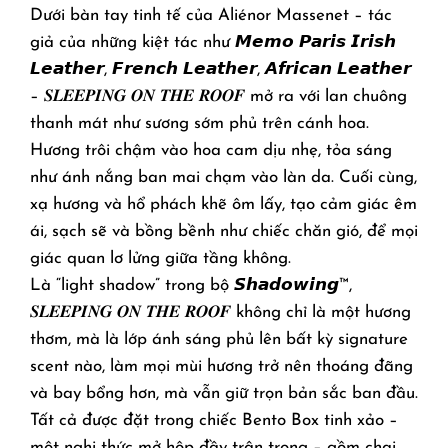
Dưới bàn tay tinh tế của Aliénor Massenet – tác
giả của những kiệt tác như 𝙈𝙚𝙢𝙤 𝙋𝙖𝙧𝙞𝙨 𝙄𝙧𝙞𝙨𝙝
𝙇𝙚𝙖𝙩𝙝𝙚𝙧, 𝙁𝙧𝙚𝙣𝙘𝙝 𝙇𝙚𝙖𝙩𝙝𝙚𝙧, 𝘼𝙛𝙧𝙞𝙘𝙖𝙣 𝙇𝙚𝙖𝙩𝙝𝙚𝙧
– 𝑺𝑳𝑬𝑬𝑷𝑰𝑵𝑮 𝑶𝑵 𝑻𝑯𝑬 𝑹𝑶𝑶𝑭 mở ra với lan chuông
thanh mát như sương sớm phủ trên cánh hoa.
Hương trôi chậm vào hoa cam dịu nhẹ, tỏa sáng
như ánh nắng ban mai chạm vào làn da. Cuối cùng,
xạ hương và hổ phách khẽ ôm lấy, tạo cảm giác êm
ái, sạch sẽ và bồng bềnh như chiếc chăn gió, để mọi
giác quan lơ lửng giữa tầng không.
Là “light shadow” trong bộ 𝙎𝙝𝙖𝙙𝙤𝙬𝙞𝙣𝙜™,
𝑺𝑳𝑬𝑬𝑷𝑰𝑵𝑮 𝑶𝑵 𝑻𝑯𝑬 𝑹𝑶𝑶𝑭 không chỉ là một hương
thơm, mà là lớp ánh sáng phủ lên bất kỳ signature
scent nào, làm mọi mùi hương trở nên thoáng đãng
và bay bổng hơn, mà vẫn giữ trọn bản sắc ban đầu.
Tất cả được đặt trong chiếc Bento Box tinh xảo –
một nghi thức mở hộp đầy trân trọng – gồm chai