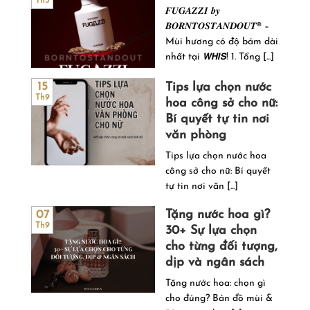
Th5
𝑭𝑼𝑮𝑨𝒁𝒁𝑰 𝒃𝒚
𝑩𝑶𝑹𝑵𝑻𝑶𝑺𝑻𝑨𝑵𝑫𝑶𝑼𝑻® –
Mùi hương có độ bám dài
nhất tại 𝙒𝙃𝙄𝙎! 1. Tổng [...]
Tips lựa chọn nước
15
Th9
hoa công sở cho nữ:
Bí quyết tự tin nơi
văn phòng
Tips lựa chọn nước hoa
công sở cho nữ: Bí quyết
tự tin nơi văn [...]
Tặng nước hoa gì?
07
Th9
30+ Sự lựa chọn
cho từng đối tượng,
dịp và ngân sách
Tặng nước hoa: chọn gì
cho đúng? Bản đồ mùi &