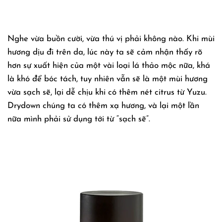
Nghe vừa buồn cười, vừa thú vị phải không nào. Khi mùi
hương dịu đi trên da, lúc này ta sẽ cảm nhận thấy rõ
hơn sự xuất hiện của một vài loại lá thảo mộc nữa, khá
là khó để bóc tách, tuy nhiên vẫn sẽ là một mùi hương
vừa sạch sẽ, lại dễ chịu khi có thêm nét citrus từ Yuzu.
Drydown chúng ta có thêm xạ hương, và lại một lần
nữa mình phải sử dụng tới từ “sạch sẽ”.