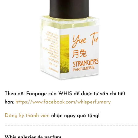
Theo dõi Fanpage của WHIS để được tư vấn chi tiết
hơn:
https://www.facebook.com/whisperfumery
Đăng ký thành viên
nhận ngay quà tặng!
___________________________________________
𝐖𝐡𝐢𝐬 𝐠𝐚𝐥𝐞𝐫𝐢𝐞𝐬 𝐝𝐞 𝐩𝐚𝐫𝐟𝐮𝐦