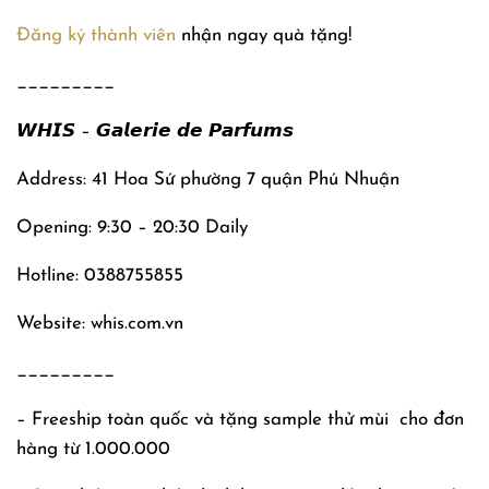
Đăng ký thành viên
nhận ngay quà tặng!
_________
𝙒𝙃𝙄𝙎 – 𝙂𝙖𝙡𝙚𝙧𝙞𝙚 𝙙𝙚 𝙋𝙖𝙧𝙛𝙪𝙢𝙨
Address: 41 Hoa Sứ phường 7 quận Phú Nhuận
Opening: 9:30 – 20:30 Daily
Hotline: 0388755855
Website: whis.com.vn
_________
– Freeship toàn quốc và tặng sample thử mùi
cho đơn
hàng từ 1.000.000