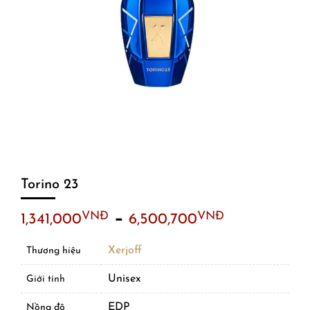
Torino 23
–
VNĐ
VNĐ
1,341,000
6,500,700
Xerjoff
Thương hiệu
Unisex
Giới tính
EDP
Nồng độ