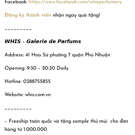
Facebook:
https://www.facebook.com/whisperfumery
Đăng ký thành viên
nhận ngay quà tặng!
_________
𝙒𝙃𝙄𝙎 – 𝙂𝙖𝙡𝙚𝙧𝙞𝙚 𝙙𝙚 𝙋𝙖𝙧𝙛𝙪𝙢𝙨
Address: 41 Hoa Sứ phường 7 quận Phú Nhuận
Opening: 9:30 – 20:30 Daily
Hotline: 0388755855
Website: whis.com.vn
_________
– Freeship toàn quốc và tặng sample thử mùi
cho đơn
hàng từ 1.000.000