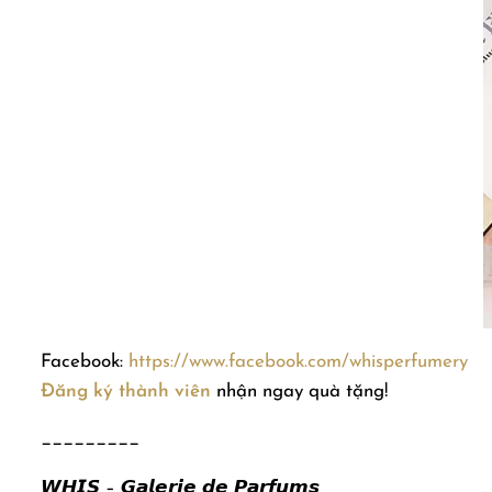
Facebook:
https://www.facebook.com/whisperfumery
Đăng ký thành viên
nhận ngay quà tặng!
_________
𝙒𝙃𝙄𝙎 – 𝙂𝙖𝙡𝙚𝙧𝙞𝙚 𝙙𝙚 𝙋𝙖𝙧𝙛𝙪𝙢𝙨