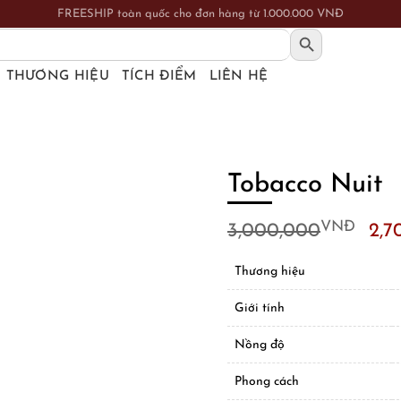
FREESHIP toàn quốc cho đơn hàng từ 1.000.000 VNĐ
SEARCH BUTTON
THƯƠNG HIỆU
TÍCH ĐIỂM
LIÊN HỆ
Tobacco Nuit
Ori
VNĐ
3,000,000
2,7
pri
was
Thương hiệu
3,
Giới tính
Nồng độ
Phong cách