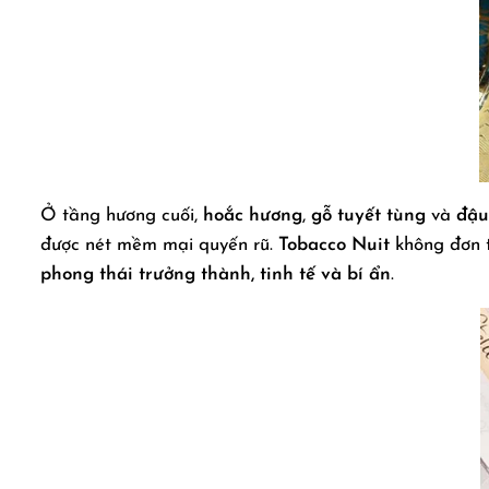
Ở tầng hương cuối,
hoắc hương
,
gỗ tuyết tùng
và
đậu
được nét mềm mại quyến rũ.
Tobacco Nuit
không đơn t
phong thái trưởng thành, tinh tế và bí ẩn
.