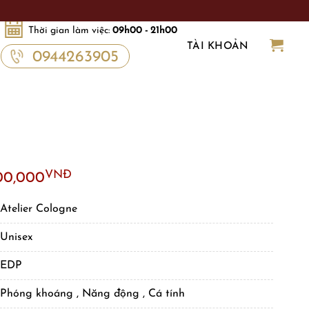
Thời gian làm việc:
09h00 - 21h00
TÀI KHOẢN
0944263905
ginal
Current
VNĐ
00,000
ce
price
:
is:
Atelier Cologne
000,000VNĐ.
2,700,000VNĐ.
Unisex
EDP
Phóng khoáng , Năng động , Cá tính