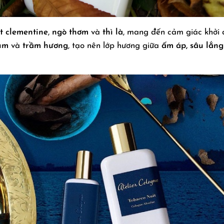
t clementine
,
ngò thơm
và
thì là
, mang đến cảm giác khởi 
um
và
trầm hương
, tạo nên lớp hương giữa
ấm áp, sâu lắng