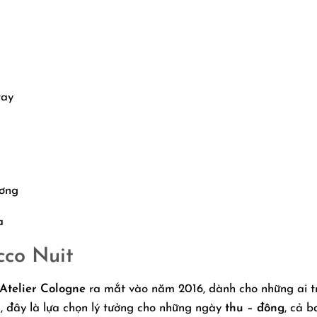
tay
ương
a
cco Nuit
Atelier Cologne
ra mắt vào năm 2016, dành cho những ai tr
n, đây là lựa chọn lý tưởng cho những ngày
thu – đông
, cả b