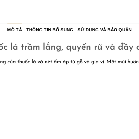
MÔ TẢ
THÔNG TIN BỔ SUNG
SỬ DỤNG VÀ BẢO QUẢN
c lá trầm lắng, quyến rũ và đầy c
ắng của thuốc lá và nét ấm áp từ gỗ và gia vị. Một mùi hươ