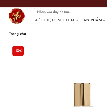
Skip
to
Search
for:
content
GIỚI THIỆU
SET QUÀ
SẢN PHẨM
Trang chủ
-10%