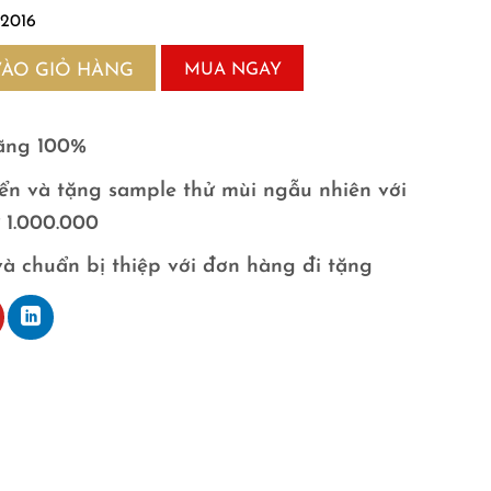
2016
VÀO GIỎ HÀNG
MUA NGAY
ãng 100%
ển và tặng sample thử mùi ngẫu nhiên với
ừ 1.000.000
và chuẩn bị thiệp với đơn hàng đi tặng