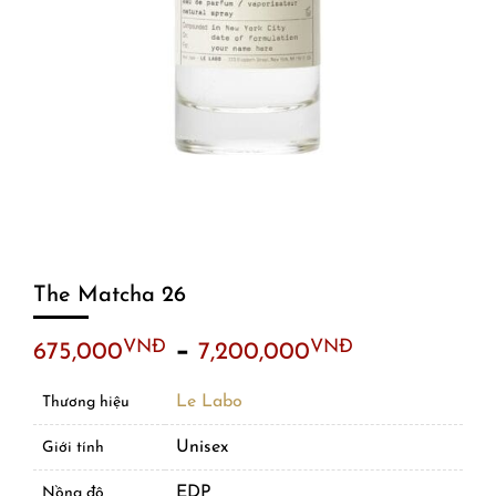
The Matcha 26
–
VNĐ
VNĐ
675,000
7,200,000
Le Labo
Thương hiệu
Unisex
Giới tính
EDP
Nồng độ