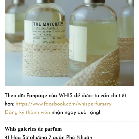
Theo dõi Fanpage của WHIS để được tư vấn chi tiết
hơn:
https://www.facebook.com/whisperfumery
Đăng ký thành viên
nhận ngay quà tặng!
___________________________________________
𝐖𝐡𝐢𝐬 𝐠𝐚𝐥𝐞𝐫𝐢𝐞𝐬 𝐝𝐞 𝐩𝐚𝐫𝐟𝐮𝐦
41 Hoa Sứ phường 7 quận Phú Nhuận