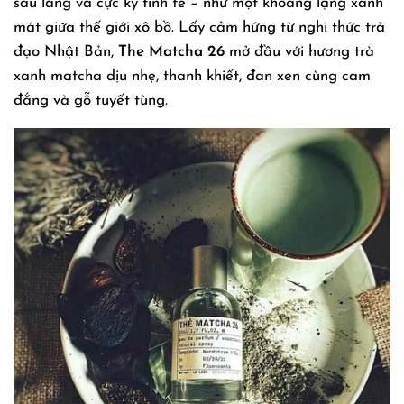
sâu lắng và cực kỳ tinh tế – như một khoảng lặng xanh
mát giữa thế giới xô bồ. Lấy cảm hứng từ nghi thức trà
đạo Nhật Bản,
The Matcha 26
mở đầu với hương trà
xanh matcha dịu nhẹ, thanh khiết, đan xen cùng cam
đắng và gỗ tuyết tùng.