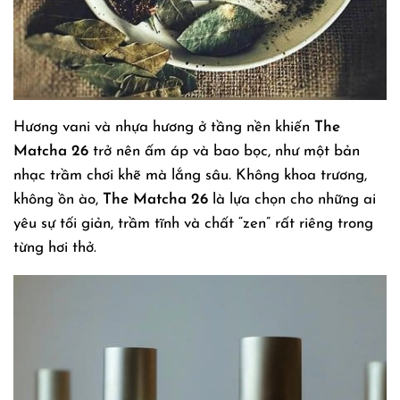
Hương vani và nhựa hương ở tầng nền khiến
The
Matcha 26
trở nên ấm áp và bao bọc, như một bản
nhạc trầm chơi khẽ mà lắng sâu. Không khoa trương,
không ồn ào,
The Matcha 26
là lựa chọn cho những ai
yêu sự tối giản, trầm tĩnh và chất “zen” rất riêng trong
từng hơi thở.