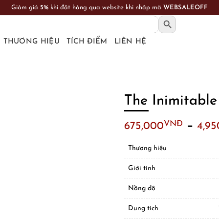
FREESHIP toàn quốc cho đơn hàng từ 1.000.000 VNĐ
SEARCH BUTTON
THƯƠNG HIỆU
TÍCH ĐIỂM
LIÊN HỆ
The Inimitable
–
VNĐ
675,000
4,95
Thương hiệu
Giới tính
Nồng độ
Dung tích