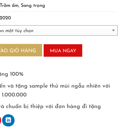
Trầm ấm, Sang trọng
2020
VÀO GIỎ HÀNG
MUA NGAY
ãng 100%
ển và tặng sample thử mùi ngẫu nhiên với
ừ 1.000.000
và chuẩn bị thiệp với đơn hàng đi tặng