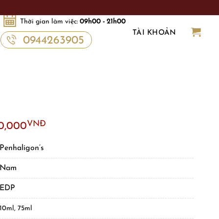
Thời gian làm việc:
09h00 - 21h00
TÀI KHOẢN
0944263905
VNĐ
0,000
Penhaligon’s
Nam
EDP
10ml, 75ml