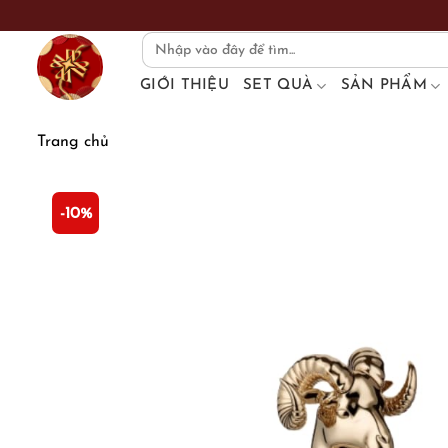
Skip
to
Search
for:
content
GIỚI THIỆU
SET QUÀ
SẢN PHẨM
Trang chủ
-10%