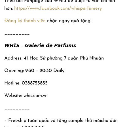
Theo dõi Fanpage của WHIS để được tư vấn chi tiết
hơn:
https://www.facebook.com/whisperfumery
Đăng ký thành viên
nhận ngay quà tặng!
_________
𝙒𝙃𝙄𝙎 – 𝙂𝙖𝙡𝙚𝙧𝙞𝙚 𝙙𝙚 𝙋𝙖𝙧𝙛𝙪𝙢𝙨
Address: 41 Hoa Sứ phường 7 quận Phú Nhuận
Opening: 9:30 – 20:30 Daily
Hotline: 0388755855
Website: whis.com.vn
_________
– Freeship toàn quốc và tặng sample thử mùicho đơn