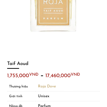
Taif Aoud
–
VNĐ
VNĐ
1,755,000
17,460,000
Roja Dove
Thương hiệu
Unisex
Giới tính
Parfum
Nồng độ