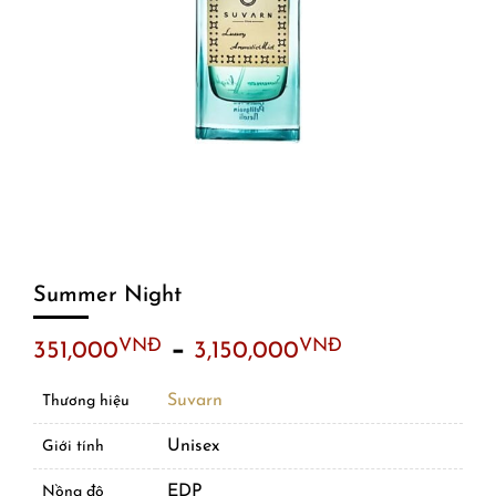
Summer Night
–
VNĐ
VNĐ
351,000
3,150,000
Suvarn
Thương hiệu
Unisex
Giới tính
EDP
Nồng độ