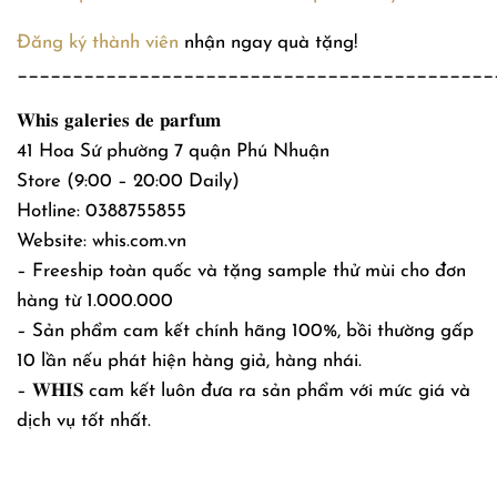
Đăng ký thành viên
nhận ngay quà tặng!
___________________________________________
𝐖𝐡𝐢𝐬 𝐠𝐚𝐥𝐞𝐫𝐢𝐞𝐬 𝐝𝐞 𝐩𝐚𝐫𝐟𝐮𝐦
41 Hoa Sứ phường 7 quận Phú Nhuận
Store (9:00 – 20:00 Daily)
Hotline: 0388755855
Website: whis.com.vn
– Freeship toàn quốc và tặng sample thử mùi cho đơn
hàng từ 1.000.000
– Sản phẩm cam kết chính hãng 100%, bồi thường gấp
10 lần nếu phát hiện hàng giả, hàng nhái.
– 𝐖𝐇𝐈𝐒 cam kết luôn đưa ra sản phẩm với mức giá và
dịch vụ tốt nhất.