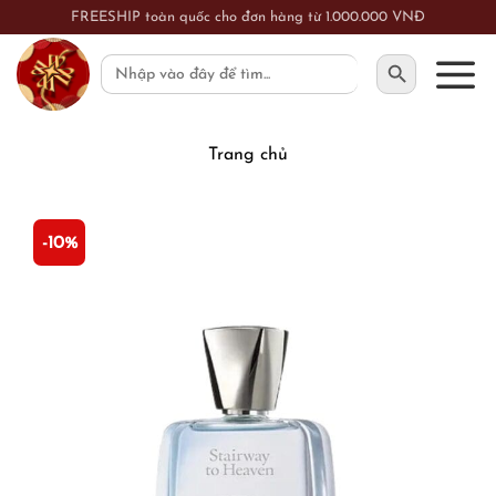
Skip
FREESHIP toàn quốc cho đơn hàng từ 1.000.000 VNĐ
to
SEARCH BUTTON
Search
content
for:
Trang chủ
-10%