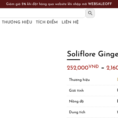
FREESHIP toàn quốc cho đơn hàng từ 1.000.000 VNĐ
SEARCH BUTTON
THƯƠNG HIỆU
TÍCH ĐIỂM
LIÊN HỆ
Soliflore Ginge
–
VNĐ
252,000
2,16
Thương hiệu
Giới tính
Nồng độ
Dung tích