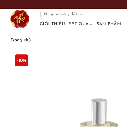
Skip
to
Search
for:
content
GIỚI THIỆU
SET QUÀ
SẢN PHẨM
Trang chủ
-10%