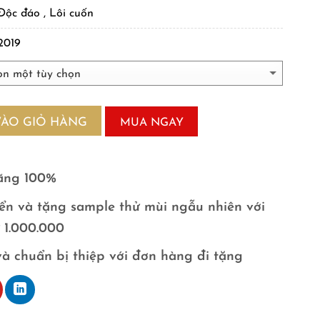
Độc đáo , Lôi cuốn
2019
VÀO GIỎ HÀNG
MUA NGAY
ãng 100%
ển và tặng sample thử mùi ngẫu nhiên với
ừ 1.000.000
và chuẩn bị thiệp với đơn hàng đi tặng