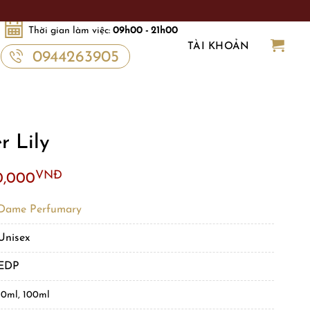
Thời gian làm việc:
09h00 - 21h00
TÀI KHOẢN
0944263905
r Lily
VNĐ
0,000
Dame Perfumary
Unisex
EDP
10ml, 100ml