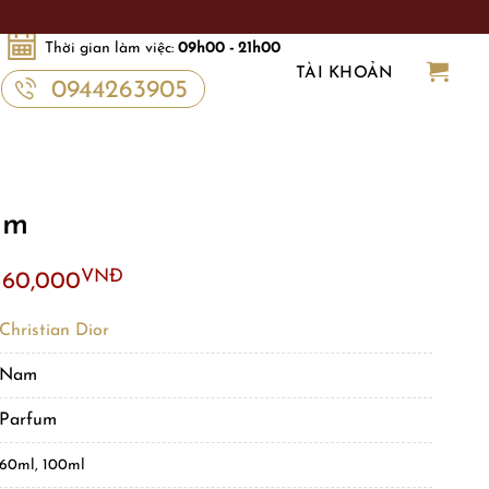
Thời gian làm việc:
09h00 - 21h00
TÀI KHOẢN
0944263905
um
VNĐ
560,000
Christian Dior
Nam
Parfum
60ml, 100ml