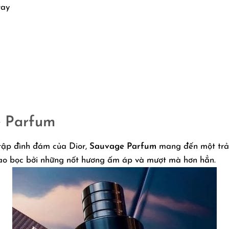
tay
 Parfum
 tập đình đám của Dior,
Sauvage Parfum
mang đến một trải
ao bọc bởi những nốt hương ấm áp và mượt mà hơn hẳn.