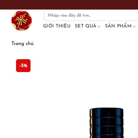
Skip
to
Search
for:
content
GIỚI THIỆU
SET QUÀ
SẢN PHẨM
Trang chủ
-5%