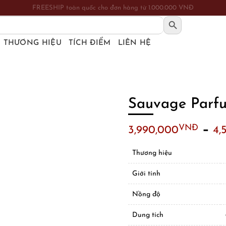
FREESHIP toàn quốc cho đơn hàng từ 1.000.000 VNĐ
SEARCH BUTTON
THƯƠNG HIỆU
TÍCH ĐIỂM
LIÊN HỆ
Sauvage Parf
–
VNĐ
3,990,000
4,
Thương hiệu
Giới tính
Nồng độ
Dung tích