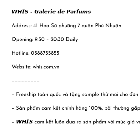
𝙒𝙃𝙄𝙎 – 𝙂𝙖𝙡𝙚𝙧𝙞𝙚 𝙙𝙚 𝙋𝙖𝙧𝙛𝙪𝙢𝙨
Address: 41 Hoa Sứ phường 7 quận Phú Nhuận
Opening: 9:30 – 20:30 Daily
Hotline: 0388755855
Website: whis.com.vn
_________
– Freeship toàn quốc và tặng sample thử mùi cho đơn
– Sản phẩm cam kết chính hãng 100%, bồi thường gấp 
– 𝙒𝙃𝙄𝙎 cam kết luôn đưa ra sản phẩm với mức giá và