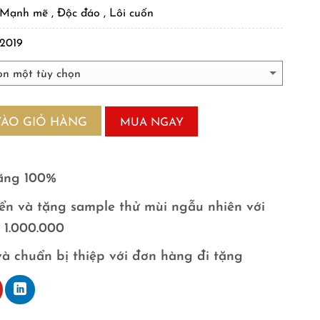
Mạnh mẽ , Độc đáo , Lôi cuốn
2019
VÀO GIỎ HÀNG
MUA NGAY
ãng 100%
ển và tặng sample thử mùi ngẫu nhiên với
ừ 1.000.000
và chuẩn bị thiệp với đơn hàng đi tặng