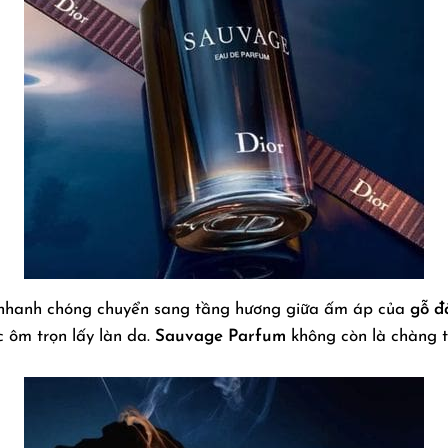
 nhanh chóng chuyển sang tầng hương giữa ấm áp của
gỗ đ
 ôm trọn lấy làn da.
Sauvage Parfum
không còn là chàng 