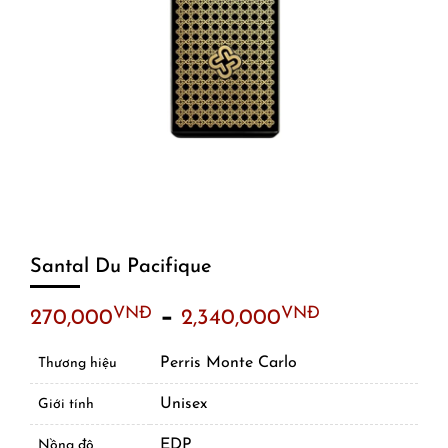
Santal Du Pacifique
–
VNĐ
VNĐ
270,000
2,340,000
Perris Monte Carlo
Thương hiệu
Unisex
Giới tính
EDP
Nồng độ