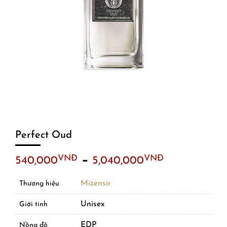
Perfect Oud
–
VNĐ
VNĐ
540,000
5,040,000
Mizensir
Thương hiệu
Unisex
Giới tính
EDP
Nồng độ