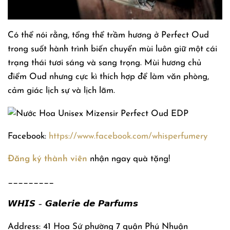
Có thể nói rằng, tổng thể trầm hương ở Perfect Oud
trong suốt hành trình biến chuyển mùi luôn giữ một cái
trạng thái tươi sáng và sang trọng. Mùi hương chủ
điểm Oud nhưng cực kì thích hợp để làm văn phòng,
cảm giác lịch sự và lịch lãm.
Facebook:
https://www.facebook.com/whisperfumery
Đăng ký thành viên
nhận ngay quà tặng!
_________
𝙒𝙃𝙄𝙎 – 𝙂𝙖𝙡𝙚𝙧𝙞𝙚 𝙙𝙚 𝙋𝙖𝙧𝙛𝙪𝙢𝙨
Address: 41 Hoa Sứ phường 7 quận Phú Nhuận