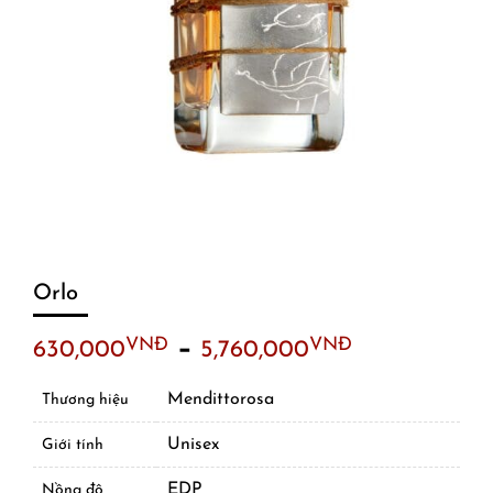
Orlo
–
VNĐ
VNĐ
630,000
5,760,000
Mendittorosa
Thương hiệu
Unisex
Giới tính
EDP
Nồng độ