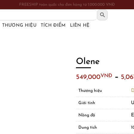
FREESHIP toàn quốc cho đơn hàng từ 1.000.000 VNĐ
SEARCH BUTTON
THƯƠNG HIỆU
TÍCH ĐIỂM
LIÊN HỆ
Olene
–
VNĐ
549,000
5,06
D
Thương hiệu
U
Giới tính
Nồng độ
Dung tích
1