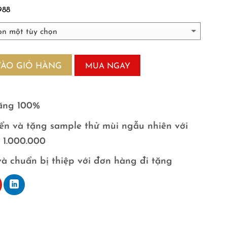
988
VÀO GIỎ HÀNG
MUA NGAY
ãng 100%
ển và tặng sample thử mùi ngẫu nhiên với
ừ 1.000.000
và chuẩn bị thiệp với đơn hàng đi tặng