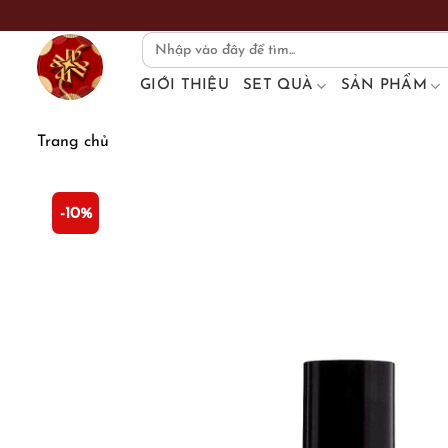
Skip
to
Search
for:
content
GIỚI THIỆU
SET QUÀ
SẢN PHẨM
Trang chủ
-10%