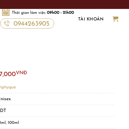
Thời gian làm việc:
09h00 - 21h00
TÀI KHOẢN
0944263905
VNĐ
7,000
iptyque
nisex
EDT
0ml, 100ml