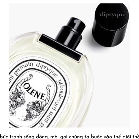
ức tranh sống động, mời gọi chúng ta bước vào thế giới th