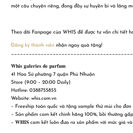
một câu chuyện riêng, đong đầy sự huyền bí và lãng m
Theo dõi Fanpage của WHIS để được tư vấn chi tiết h
Đăng ký thành viên
nhận ngay quà tặng!
_________________________________________
𝐖𝐡𝐢𝐬 𝐠𝐚𝐥𝐞𝐫𝐢𝐞𝐬 𝐝𝐞 𝐩𝐚𝐫𝐟𝐮𝐦
41 Hoa Sứ phường 7 quận Phú Nhuận
Store (9:00 – 20:00 Daily)
Hotline: 0388755855
Website: whis.com.vn
– Freeship toàn quốc và tặng sample thử mùi cho đơn
– Sản phẩm cam kết chính hãng 100%, bồi thường gấp 
– 𝐖𝐇𝐈𝐒 cam kết luôn đưa ra sản phẩm với mức giá và 