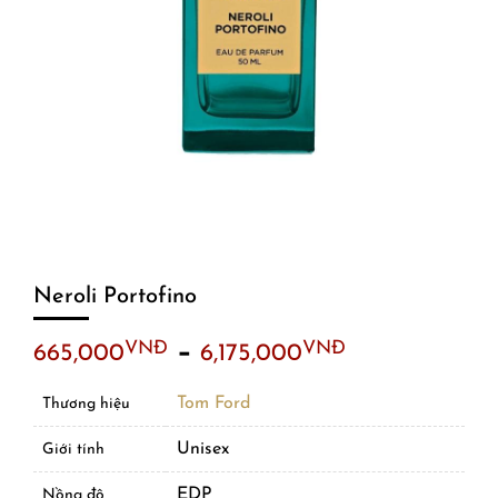
Neroli Portofino
–
VNĐ
VNĐ
665,000
6,175,000
Tom Ford
Thương hiệu
Unisex
Giới tính
EDP
Nồng độ