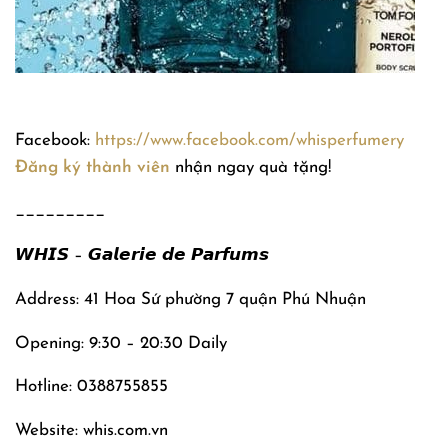
Facebook:
https://www.facebook.com/whisperfumery
Đăng ký thành viên
nhận ngay quà tặng!
_________
𝙒𝙃𝙄𝙎 – 𝙂𝙖𝙡𝙚𝙧𝙞𝙚 𝙙𝙚 𝙋𝙖𝙧𝙛𝙪𝙢𝙨
Address: 41 Hoa Sứ phường 7 quận Phú Nhuận
Opening: 9:30 – 20:30 Daily
Hotline: 0388755855
Website: whis.com.vn