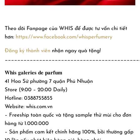
Theo dõi Fanpage của WHIS để được tư vấn chi tiết
hơn:
https://www.facebook.com/whisperfumery
Đăng ký thành viên
nhận ngay quà tặng!
___________________________________________
𝐖𝐡𝐢𝐬 𝐠𝐚𝐥𝐞𝐫𝐢𝐞𝐬 𝐝𝐞 𝐩𝐚𝐫𝐟𝐮𝐦
41 Hoa Sứ phường 7 quận Phú Nhuận
Store (9:00 – 20:00 Daily)
Hotline: 0388755855
Website: whis.com.vn
– Freeship toàn quốc và tặng sample thử mùi cho đơn
hàng từ 1.000.000
– Sản phẩm cam kết chính hãng 100%, bồi thường gấp