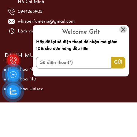
Hồ Chí Minh
0944263905
whisperfumerie@gmail.com
Welcome Gift
Làm việc từ: Thứ 2 - Chủ Nhật từ 09h00 - 21h00
Hãy để lại số điện thoại để nhận mã giảm
10% cho đơn hàng đầu tiên
DANH MỤC SẢN PHẨM
Nước hoa Nam
Nước hoa Nữ
Nước hoa Unisex
CHÍNH SÁCH
Bảo hành và đổi trả