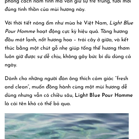
phong cách nam tính mà vẫn giữ sự trẻ trung, tươi mới
đúng tinh thần của mùi hương này.
Với thời tiết nóng ẩm như mùa hè Việt Nam,
Light Blue
Pour Homme
hoạt động cực kỳ hiệu quả. Tầng hương
đầu mát lạnh, nốt hương hoa – trái cây ở giữa, và kết
thúc bằng một chút gỗ nhẹ giúp tổng thể hương thơm
luôn giữ được sự dễ chịu, không gây bức bí dù dùng cả
ngày.
Dành cho những người đàn ông thích cảm giác “fresh
and clean”, muốn đồng hành cùng một mùi hương dễ
dùng nhưng vẫn có chiều sâu,
Light Blue Pour Homme
là cái tên khó có thể bỏ qua.