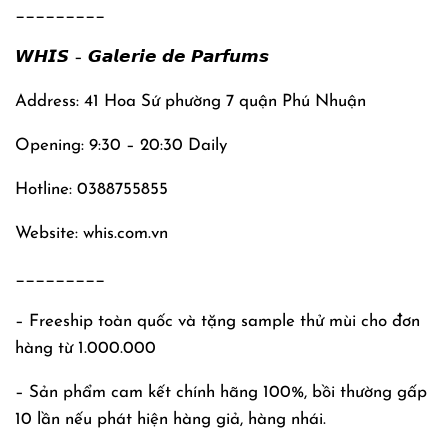
_________
𝙒𝙃𝙄𝙎 – 𝙂𝙖𝙡𝙚𝙧𝙞𝙚 𝙙𝙚 𝙋𝙖𝙧𝙛𝙪𝙢𝙨
Address: 41 Hoa Sứ phường 7 quận Phú Nhuận
Opening: 9:30 – 20:30 Daily
Hotline: 0388755855
Website: whis.com.vn
_________
– Freeship toàn quốc và tặng sample thử mùi cho đơn
hàng từ 1.000.000
– Sản phẩm cam kết chính hãng 100%, bồi thường gấp
10 lần nếu phát hiện hàng giả, hàng nhái.