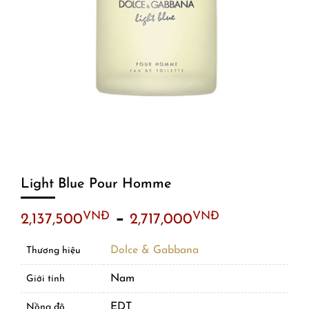
Light Blue Pour Homme
–
VNĐ
VNĐ
2,137,500
2,717,000
Dolce & Gabbana
Thương hiệu
Nam
Giới tính
EDT
Nồng độ