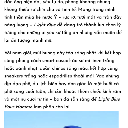
đàn ông hiện đại, yêu tự do, phóng khoáng nhưng
không thiếu sự chỉn chu và tinh tế. Mang trong mình
tinh thần mùa hè nước Ý – rực rỡ, tươi mát và tràn đầy
năng lượng –
Light Blue
dễ dàng trở thành lựa chọn lý
tưởng cho những ai yêu sự tối giản nhưng vẫn muốn để
lại ấn tượng mạnh mẽ.
Với nam giới, mùi hương này tỏa sáng nhất khi kết hợp
cùng phong cách smart casual: áo sơ mi linen trắng
hoặc xanh nhạt, quần chinos sáng màu, kết hợp cùng
sneakers trắng hoặc espadrilles thoải mái. Vào những
dịp dạo phố, du lịch biển hay đơn giản là một buổi cà
phê sáng cuối tuần, chỉ cần khoác thêm chiếc kính râm
và một nụ cười tự tin – bạn đã sẵn sàng để
Light Blue
Pour Homme
làm phần còn lại.