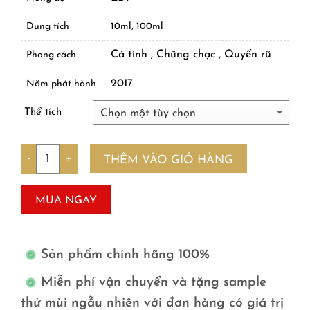
Dung tích
10ml, 100ml
Cá tính , Chững chạc , Quyến rũ
Phong cách
2017
Năm phát hành
Thể tích
Số lượng
THÊM VÀO GIỎ HÀNG
MUA NGAY
Sản phẩm chính hãng 100%
Miễn phí vận chuyển và tặng sample
thử mùi ngẫu nhiên với đơn hàng có giá trị