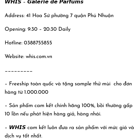
𝙒𝙃𝙄𝙎 – 𝙂𝙖𝙡𝙚𝙧𝙞𝙚 𝙙𝙚 𝙋𝙖𝙧𝙛𝙪𝙢𝙨
Address: 41 Hoa Sứ phường 7 quận Phú Nhuận
Opening: 9:30 – 20:30 Daily
Hotline: 0388755855
Website: whis.com.vn
_________
– Freeship toàn quốc và tặng sample thử mùi
cho đơn
hàng từ 1.000.000
– Sản phẩm cam kết chính hãng 100%, bồi thường gấp
10 lần nếu phát hiện hàng giả, hàng nhái.
– 𝙒𝙃𝙄𝙎 cam kết luôn đưa ra sản phẩm với mức giá và
dịch vụ tốt nhất.