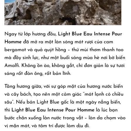
Ngay từ lớp hương đầu,
Light Blue Eau Intense Pour
Homme
đã mở ra một làn sóng mát rượi của cam
bergamot và quả quýt hồng – thứ mùi thơm thanh tao
mà đầy sinh lực, như một buổi sáng mùa hè nơi bờ biển
Amalfi. Không ồn ào, không gắt, chỉ đơn giản là sự tươi
sáng rất đàn ông, rất bản lĩnh.
Tầng hương giữa, với sự góp mặt của hương nước biển
và cây bách, tạo nên một cảm giác “mát lạnh có chiều
sâu”. Nếu bản Light Blue gốc là một ngày nắng biển,
thì
Light Blue Eau Intense Pour Homme
là lúc bạn
bước chân xuống làn nước trong vắt – làn da chạm vào
vị mặn mát, và tâm trí được làm dịu đi.