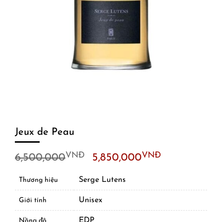
Jeux de Peau
Original
Current
VNĐ
VNĐ
6,500,000
5,850,000
price
price
was:
is:
Serge Lutens
Thương hiệu
6,500,000VNĐ.
5,850,000
Unisex
Giới tính
EDP
Nồng độ