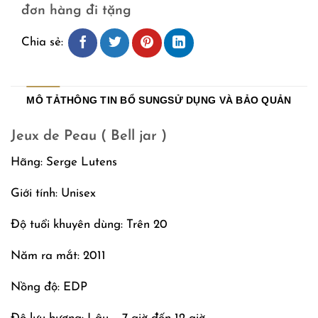
đơn hàng đi tặng
Chia sẻ:
MÔ TẢ
THÔNG TIN BỔ SUNG
SỬ DỤNG VÀ BẢO QUẢN
Jeux de Peau ( B
ell jar )
Hãng: Serge Lutens
Giới tính: Unisex
Độ tuổi khuyên dùng: Trên 20
Năm ra mắt: 2011
Nồng độ: EDP