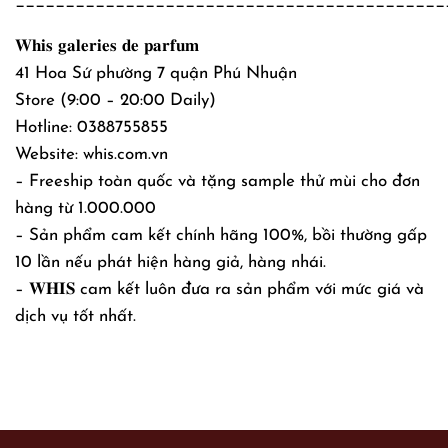
___________________________________________
𝐖𝐡𝐢𝐬 𝐠𝐚𝐥𝐞𝐫𝐢𝐞𝐬 𝐝𝐞 𝐩𝐚𝐫𝐟𝐮𝐦
41 Hoa Sứ phường 7 quận Phú Nhuận
Store (9:00 – 20:00 Daily)
Hotline: 0388755855
Website: whis.com.vn
– Freeship toàn quốc và tặng sample thử mùi cho đơn
hàng từ 1.000.000
– Sản phẩm cam kết chính hãng 100%, bồi thường gấp
10 lần nếu phát hiện hàng giả, hàng nhái.
– 𝐖𝐇𝐈𝐒 cam kết luôn đưa ra sản phẩm với mức giá và
dịch vụ tốt nhất.