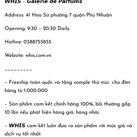
𝙒𝙃𝙄𝙎 – 𝙂𝙖𝙡𝙚𝙧𝙞𝙚 𝙙𝙚 𝙋𝙖𝙧𝙛𝙪𝙢𝙨
Address: 41 Hoa Sứ phường 7 quận Phú Nhuận
Opening: 9:30 – 20:30 Daily
Hotline: 0388755855
Website: whis.com.vn
_________
– Freeship toàn quốc và tặng sample thử mùi
cho đơn
hàng từ 1.000.000
– Sản phẩm cam kết chính hãng 100%, bồi thường gấp
10 lần nếu phát hiện hàng giả, hàng nhái.
– 𝙒𝙃𝙄𝙎 cam kết luôn đưa ra sản phẩm với mức giá và
dịch vụ tốt nhất.