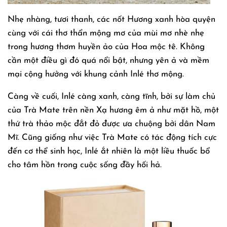
Nhẹ nhàng, tươi thanh, các nốt Hương xanh hòa quyện
cùng với cái thơ thẩn mộng mơ của mùi mơ nhè nhẹ
trong hương thơm huyền ảo của Hoa mộc tê. Không
cần một điều gì đó quá nổi bật, nhưng yên ả và mềm
mại cộng hưởng với khung cảnh Inlé thơ mộng.
Càng về cuối, Inlé càng xanh, càng tĩnh, bởi sự làm chủ
của Trà Mate trên nền Xạ hương êm ả như mặt hồ, một
thứ trà thảo mộc đắt đỏ được ưa chuộng bởi dân Nam
Mĩ. Cũng giống như việc Trà Mate có tác động tích cực
đến cơ thể sinh học, Inlé ắt nhiên là một liều thuốc bổ
cho tâm hồn trong cuộc sống đầy hối hả.