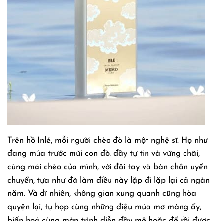
Trên hồ Inlé, mỗi người chèo đò là một nghệ sĩ. Họ như
đang múa trước mũi con đò, đầy tự tin và vững chãi,
cùng mái chèo của mình, với đôi tay và bàn chân uyển
chuyển, tựa như đã làm điều này lặp đi lặp lại cả ngàn
năm. Và dĩ nhiên, không gian xung quanh cũng hòa
quyện lại, tụ họp cùng những điệu múa mơ màng ấy,
biến hoá cùng màn trình diễn đầy mê hoặc để rồi được