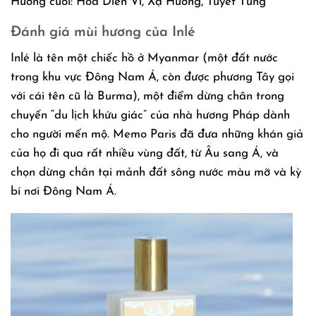
Hương cuối: Hoa Diễn Vĩ, Xạ Hương, Tuyết Tùng
Đánh giá mùi hương của Inlé
Inlé là tên một chiếc hồ ở Myanmar (một đất nước
trong khu vực Đông Nam Á, còn được phương Tây gọi
với cái tên cũ là Burma), một điểm dừng chân trong
chuyến “du lịch khứu giác” của nhà hương Pháp dành
cho người mến mộ. Memo Paris đã đưa những khán giả
của họ đi qua rất nhiều vùng đất, từ Âu sang Á, và
chọn dừng chân tại mảnh đất sông nước màu mỡ và kỳ
bí nơi Đông Nam Á.