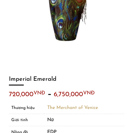
Imperial Emerald
–
VNĐ
VNĐ
720,000
6,750,000
The Merchant of Venice
Thương hiệu
Nữ
Giới tính
EDP
Nồng độ