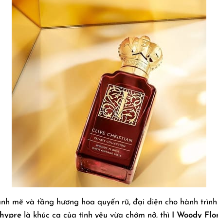
nh mẽ và tầng hương hoa quyến rũ, đại diện cho hành trìn
Chypre
là khúc ca của tình yêu vừa chớm nở, thì
I Woody Flo