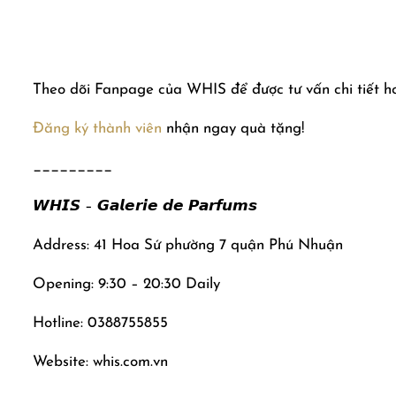
Theo dõi Fanpage của WHIS để được tư vấn chi tiết h
Đăng ký thành viên
nhận ngay quà tặng!
_________
𝙒𝙃𝙄𝙎 – 𝙂𝙖𝙡𝙚𝙧𝙞𝙚 𝙙𝙚 𝙋𝙖𝙧𝙛𝙪𝙢𝙨
Address: 41 Hoa Sứ phường 7 quận Phú Nhuận
Opening: 9:30 – 20:30 Daily
Hotline: 0388755855
Website: whis.com.vn