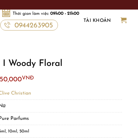
Thời gian làm việc:
09h00 - 21h00
TÀI KHOẢN
0944263905
n I Woody Floral
VNĐ
450,000
Clive Christian
Nữ
Pure Parfums
5ml, 10ml, 50ml