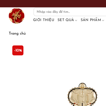
Skip
to
Search
for:
content
GIỚI THIỆU
SET QUÀ
SẢN PHẨM
Trang chủ
-10%