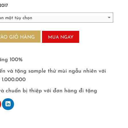
2017
VÀO GIỎ HÀNG
MUA NGAY
ãng 100%
ển và tặng sample thử mùi ngẫu nhiên với
ừ 1.000.000
và chuẩn bị thiệp với đơn hàng đi tặng