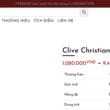
FREESHIP toàn quốc cho đơn hàng từ 1.000.000 VNĐ
SEARCH BUTTON
THƯƠNG HIỆU
TÍCH ĐIỂM
LIÊN HỆ
Clive Christia
–
VNĐ
1,080,000
9,
Thương hiệu
Giới tính
Nồng độ
Dung tích