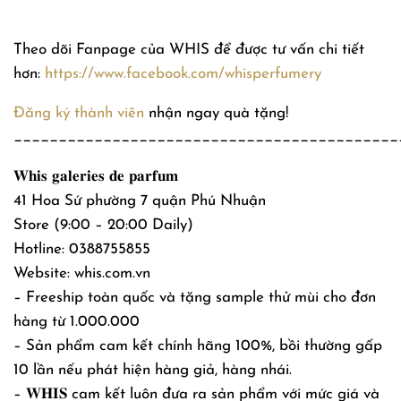
Theo dõi Fanpage của WHIS để được tư vấn chi tiết
hơn:
https://www.facebook.com/whisperfumery
Đăng ký thành viên
nhận ngay quà tặng!
___________________________________________
𝐖𝐡𝐢𝐬 𝐠𝐚𝐥𝐞𝐫𝐢𝐞𝐬 𝐝𝐞 𝐩𝐚𝐫𝐟𝐮𝐦
41 Hoa Sứ phường 7 quận Phú Nhuận
Store (9:00 – 20:00 Daily)
Hotline: 0388755855
Website: whis.com.vn
– Freeship toàn quốc và tặng sample thử mùi cho đơn
hàng từ 1.000.000
– Sản phẩm cam kết chính hãng 100%, bồi thường gấp
10 lần nếu phát hiện hàng giả, hàng nhái.
– 𝐖𝐇𝐈𝐒 cam kết luôn đưa ra sản phẩm với mức giá và