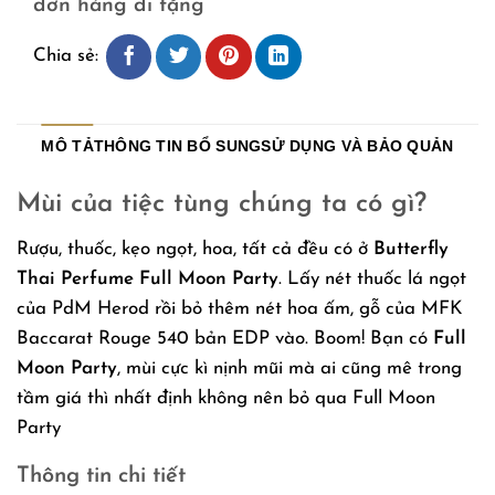
đơn hàng đi tặng
Chia sẻ:
MÔ TẢ
THÔNG TIN BỔ SUNG
SỬ DỤNG VÀ BẢO QUẢN
Mùi của tiệc tùng chúng ta có gì?
Rượu, thuốc, kẹo ngọt, hoa, tất cả đều có ở
Butterfly
Thai Perfume Full Moon Party
. Lấy nét thuốc lá ngọt
của PdM Herod rồi bỏ thêm nét hoa ấm, gỗ của MFK
Baccarat Rouge 540 bản EDP vào. Boom! Bạn có
Full
Moon Party
, mùi cực kì nịnh mũi mà ai cũng mê trong
tầm giá thì nhất định không nên bỏ qua Full Moon
Party
Thông tin chi tiết