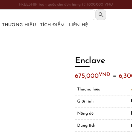
FREESHIP toàn quốc cho đơn hàng từ 1.000.000 VNĐ
SEARCH BUTTON
THƯƠNG HIỆU
TÍCH ĐIỂM
LIÊN HỆ
Enclave
–
VNĐ
675,000
6,3
Thương hiệu
Giới tính
Nồng độ
Dung tích