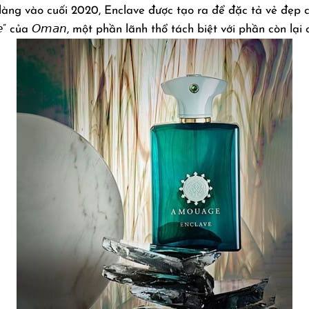
𝘦 trình làng vào cuối 2020, Enclave được tạo ra để đặc tả vẻ 
𝘦” của 𝘖𝘮𝘢𝘯, một phần lãnh thổ tách biệt với phần còn lại của 𝘜𝘈