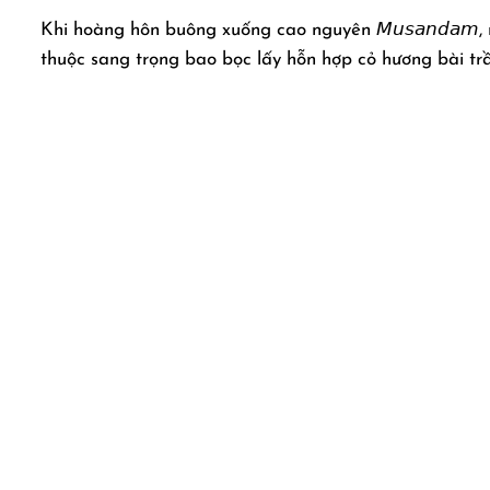
Khi hoàng hôn buông xuống cao nguyên 𝘔𝘶𝘴𝘢𝘯𝘥𝘢𝘮
thuộc sang trọng bao bọc lấy hỗn hợp cỏ hương bài tr