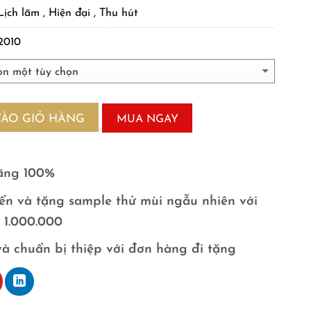
Lịch lãm , Hiện đại , Thu hút
2010
VÀO GIỎ HÀNG
MUA NGAY
ãng 100%
ển và tặng sample thử mùi ngẫu nhiên với
ừ 1.000.000
và chuẩn bị thiệp với đơn hàng đi tặng