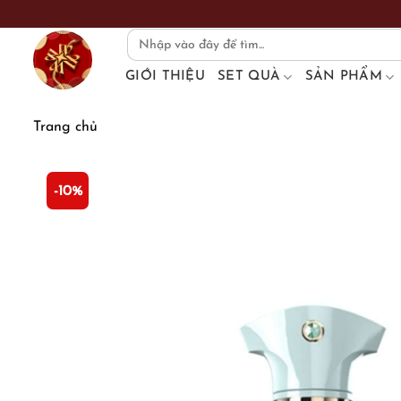
Skip
to
Search
for:
content
GIỚI THIỆU
SET QUÀ
SẢN PHẨM
Trang chủ
-10%