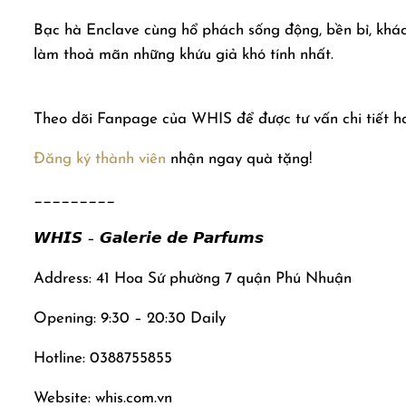
Bạc hà Enclave cùng hổ phách sống động, bền bỉ, khác biệ
làm thoả mãn những khứu giả khó tính nhất.
Theo dõi Fanpage của WHIS để được tư vấn chi tiết h
Đăng ký thành viên
nhận ngay quà tặng!
_________
𝙒𝙃𝙄𝙎 – 𝙂𝙖𝙡𝙚𝙧𝙞𝙚 𝙙𝙚 𝙋𝙖𝙧𝙛𝙪𝙢𝙨
Address: 41 Hoa Sứ phường 7 quận Phú Nhuận
Opening: 9:30 – 20:30 Daily
Hotline: 0388755855
Website: whis.com.vn