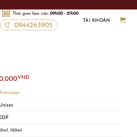
Thời gian làm việc:
09h00 - 21h00
TÀI KHOẢN
0944263905
VNĐ
00,000
Amouage
Unisex
EDP
10ml, 100ml