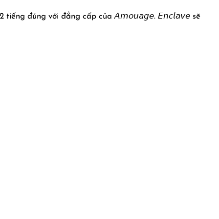
g đúng với đẳng cấp của 𝘈𝘮𝘰𝘶𝘢𝘨𝘦. 𝘌𝘯𝘤𝘭𝘢𝘷𝘦 sẽ