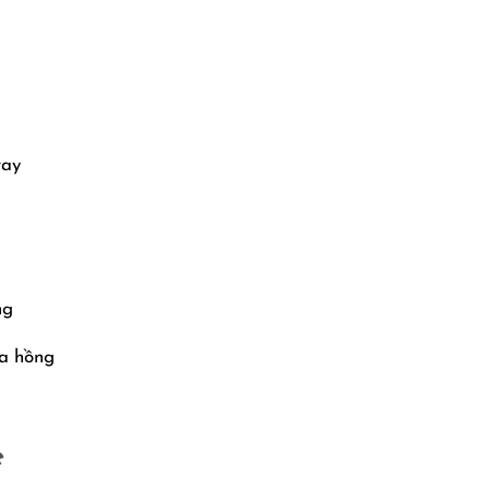
tay
ng
oa hồng
e