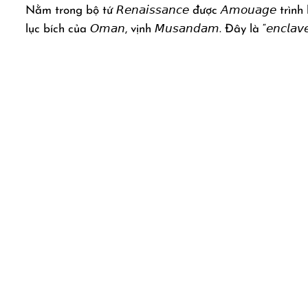
Nằm trong bộ tứ 𝘙𝘦𝘯𝘢𝘪𝘴𝘴𝘢𝘯𝘤𝘦 được 𝘈𝘮𝘰𝘶𝘢𝘨
lục bích của 𝘖𝘮𝘢𝘯, vịnh 𝘔𝘶𝘴𝘢𝘯𝘥𝘢𝘮. Đây là “𝘦𝘯𝘤𝘭𝘢𝘷