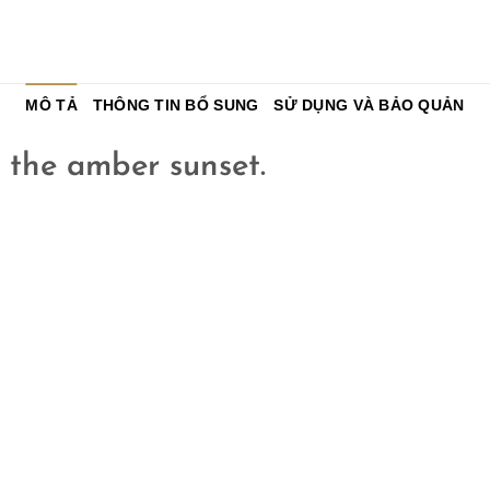
MÔ TẢ
THÔNG TIN BỔ SUNG
SỬ DỤNG VÀ BẢO QUẢN
 the amber sunset.