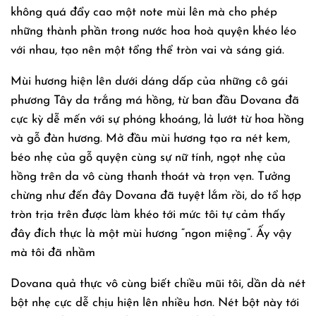
không quá đẩy cao một note mùi lên mà cho phép
những thành phần trong nước hoa hoà quyện khéo léo
với nhau, tạo nên một tổng thể tròn vai và sáng giá.
Mùi hương hiện lên dưới dáng dấp của những cô gái
phương Tây da trắng má hồng, từ ban đầu Dovana đã
cực kỳ dễ mến với sự phóng khoáng, lả lướt từ hoa hồng
và gỗ đàn hương. Mở đầu mùi hương tạo ra nét kem,
béo nhẹ của gỗ quyện cùng sự nữ tính, ngọt nhẹ của
hồng trên da vô cùng thanh thoát và trọn vẹn. Tưởng
chừng như đến đây Dovana đã tuyệt lắm rồi, do tổ hợp
tròn trịa trên được làm khéo tới mức tôi tự cảm thấy
đây đích thực là một mùi hương “ngon miệng”. Ấy vậy
mà tôi đã nhầm
Dovana quả thực vô cùng biết chiều mũi tôi, dần dà nét
bột nhẹ cực dễ chịu hiện lên nhiều hơn. Nét bột này tới