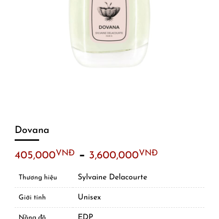
Dovana
–
VNĐ
VNĐ
405,000
3,600,000
Sylvaine Delacourte
Thương hiệu
Unisex
Giới tính
EDP
Nồng độ