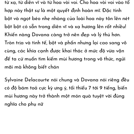
từ xạ, từ diên vĩ và từ hoa vòi voi. Cho hoa vòi voi vào tổ
hợp này thật sự là một quyết định hoàn mĩ. Đặc tính
bột và ngọt béo nhẹ nhàng của loài hoa này tôn lên nét
bột bột có sẵn trong diên vĩ và xạ hương lên rất nhiều!
Khiến nàng Dovana càng trở nên đẹp và lý thú hơn.
Tròn trịa và tinh tế, bột và phấn nhưng lại cao sang vô
cùng, các khía cạnh được khai thác ở mức độ vừa vặn
để ta cứ muốn tìm kiếm mùi hương trong vô thức, ngửi
mãi mà không biết chán
Sylvaine Delacourte nói chung và Dovana nói riêng đều
có độ bám toả cực kỳ ưng ý, tối thiểu 7 tới 9 tiếng, biến
mùi hương này trở thành một món quà tuyệt vời đúng
nghĩa cho phụ nữ