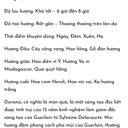
Độ lưu hương: Khá tốt – 6 giờ đến 8 giờ
Độ toả hương: Rất gần – Thoang thoảng trên làn da
Thời điểm khuyên dùng: Ngày, Đêm, Xuân, Hạ
Hương Đầu: Cây vông vang, Hoa hồng, Gỗ đàn hương
Hương giữa: Hoa diên vĩ Ý, Hương Va ni
Madagascar, Quả quýt hồng
Hương cuối: Hoa cam Neroli, Hoa vòi voi, Xạ hương
trắng
Dovana, có nghĩa là món quà, là một sáng tạo đúc kết
được tinh tuý của 15 năm kinh nghiệm làm giám đốc
sáng tạo của Guerlain từ Sylvaine Delacourte. Mùi
hương đậm phong cách pha mùi của Guerlain, thường