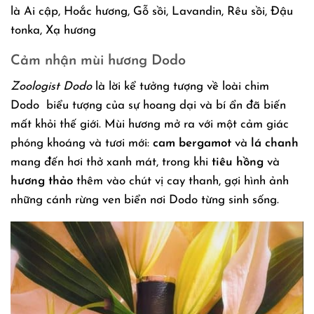
là Ai cập, Hoắc hương, Gỗ sồi, Lavandin, Rêu sồi, Đậu
tonka, Xạ hương
Cảm nhận mùi hương Dodo
Zoologist Dodo
là lời kể tưởng tượng về loài chim
Dodo biểu tượng của sự hoang dại và bí ẩn đã biến
mất khỏi thế giới. Mùi hương mở ra với một cảm giác
phóng khoáng và tươi mới:
cam bergamot
và
lá chanh
mang đến hơi thở xanh mát, trong khi
tiêu hồng
và
hương thảo
thêm vào chút vị cay thanh, gợi hình ảnh
những cánh rừng ven biển nơi Dodo từng sinh sống.