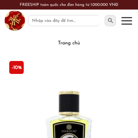
Skip
FREESHIP toàn quốc cho đơn hàng từ 1.000.000 VNĐ
to
SEARCH BUTTON
Search
content
for:
Trang chủ
-10%