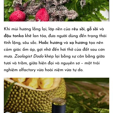
Khi mùi hương lắng lại, lớp nền của
rêu sồi
,
gỗ sồi
và
đậu tonka
khẽ lan tỏa, đưa người dùng đến trạng thái
tĩnh lặng, sâu sắc.
Hoắc hương
và
xạ hương
tạo nên
cảm giác ấm áp, gợi nhớ đến hơi thở của đất sau cơn
mưa.
Zoologist Dodo
khép lại bằng sự cân bằng giữa
tươi và trầm, giữa hiện đại và nguyên sơ – một trải
nghiệm olfactory vừa hoài niệm vừa tự do.