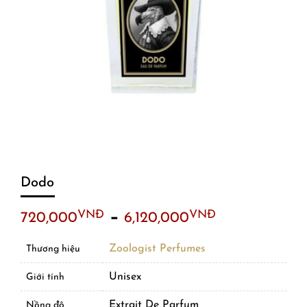
Dodo
–
VNĐ
VNĐ
720,000
6,120,000
Zoologist Perfumes
Thương hiệu
Unisex
Giới tính
Extrait De Parfum
Nồng độ