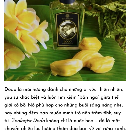
Dodo là mùi hương dành cho những ai yêu thiên nhiên,
yêu sự khác biệt và luôn tìm kiếm “bản ngã” giữa thế
giới xô bồ. Nó phù hợp cho những buổi sáng nắng nhẹ,
hay những đêm bạn muốn mình trở nên trầm tĩnh, suy
tư.
Zoologist Dodo
không chỉ là nước hoa – đó là một
chuyến phiêu lưu hương thơm đưa bạn về với rừng xanh,