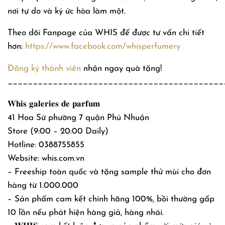
nơi tự do và ký ức hòa làm một.
Theo dõi Fanpage của WHIS để được tư vấn chi tiết
hơn:
https://www.facebook.com/whisperfumery
Đăng ký thành viên
nhận ngay quà tặng!
___________________________________________
𝐖𝐡𝐢𝐬 𝐠𝐚𝐥𝐞𝐫𝐢𝐞𝐬 𝐝𝐞 𝐩𝐚𝐫𝐟𝐮𝐦
41 Hoa Sứ phường 7 quận Phú Nhuận
Store (9:00 – 20:00 Daily)
Hotline: 0388755855
Website: whis.com.vn
– Freeship toàn quốc và tặng sample thử mùi cho đơn
hàng từ 1.000.000
– Sản phẩm cam kết chính hãng 100%, bồi thường gấp
10 lần nếu phát hiện hàng giả, hàng nhái.