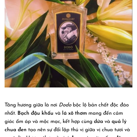
Tầng hương giữa là nơi
Dodo
bộc lộ bản chất độc đáo
nhất.
Bạch đậu khấu
và
lá xô thơm
mang đến cảm
giác ấm áp và mộc mạc, kết hợp cùng
dứa
và
quả lý
chua đen
tạo nên sự đối lập thú vị giữa vị chua tươi và