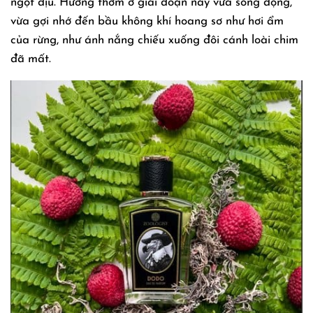
ngọt dịu. Hương thơm ở giai đoạn này vừa sống động,
vừa gợi nhớ đến bầu không khí hoang sơ như hơi ẩm
của rừng, như ánh nắng chiếu xuống đôi cánh loài chim
đã mất.