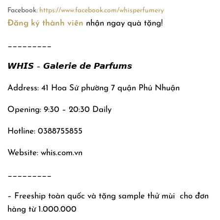
Facebook:
https://www.facebook.com/whisperfumery
Đăng ký thành viên
nhận ngay quà tặng!
_________
𝙒𝙃𝙄𝙎 – 𝙂𝙖𝙡𝙚𝙧𝙞𝙚 𝙙𝙚 𝙋𝙖𝙧𝙛𝙪𝙢𝙨
Address: 41 Hoa Sứ phường 7 quận Phú Nhuận
Opening: 9:30 – 20:30 Daily
Hotline: 0388755855
Website: whis.com.vn
_________
– Freeship toàn quốc và tặng sample thử mùi
cho đơn
hàng từ 1.000.000