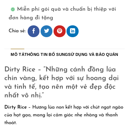
Miễn phí gói quà và chuẩn bị thiệp với
đơn hàng đi tặng
Chia sẻ:
MÔ TẢ
THÔNG TIN BỔ SUNG
SỬ DỤNG VÀ BẢO QUẢN
Dirty Rice – “Những cánh đồng lúa
chín vàng, kết hợp với sự hoang dại
và tinh tế, tạo nên một vẻ đẹp độc
nhất vô nhị.”
Dirty Rice
– Hương lúa non kết hợp với chút ngọt ngào
của hạt gạo, mang lại cảm giác nhẹ nhàng và thanh
thoát.