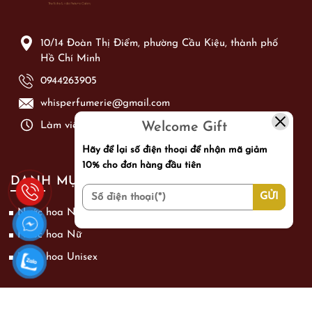
10/14 Đoàn Thị Điểm, phường Cầu Kiệu, thành phố
Hồ Chí Minh
0944263905
whisperfumerie@gmail.com
Welcome Gift
Làm việc từ: Thứ 2 - Chủ Nhật từ 09h00 - 21h00
Hãy để lại số điện thoại để nhận mã giảm
10% cho đơn hàng đầu tiên
DANH MỤC SẢN PHẨM
Nước hoa Nam
Nước hoa Nữ
Nước hoa Unisex