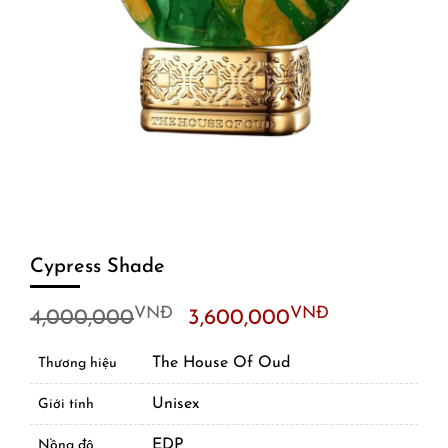
Cypress Shade
Original
Current
VNĐ
VNĐ
4,000,000
3,600,000
price
price
was:
is:
The House Of Oud
Thương hiệu
4,000,000VNĐ.
3,600,00
Unisex
Giới tính
EDP
Nồng độ