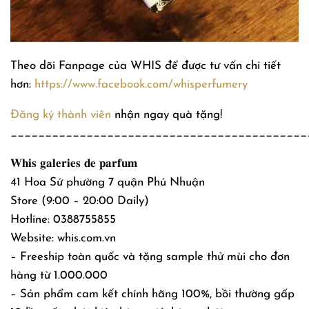
Theo dõi Fanpage của WHIS để được tư vấn chi tiết
hơn:
https://www.facebook.com/whisperfumery
Đăng ký thành viên
nhận ngay quà tặng!
___________________________________________
𝐖𝐡𝐢𝐬 𝐠𝐚𝐥𝐞𝐫𝐢𝐞𝐬 𝐝𝐞 𝐩𝐚𝐫𝐟𝐮𝐦
41 Hoa Sứ phường 7 quận Phú Nhuận
Store (9:00 – 20:00 Daily)
Hotline: 0388755855
Website: whis.com.vn
– Freeship toàn quốc và tặng sample thử mùi cho đơn
hàng từ 1.000.000
– Sản phẩm cam kết chính hãng 100%, bồi thường gấp