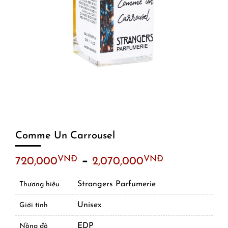
Comme Un Carrousel
–
VNĐ
VNĐ
720,000
2,070,000
Strangers Parfumerie
Thương hiệu
Unisex
Giới tính
EDP
Nồng độ