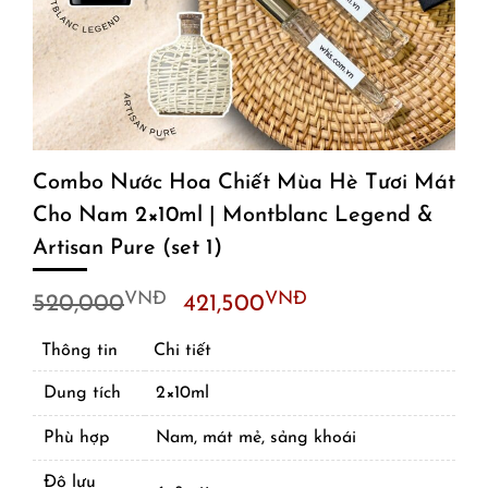
Combo Nước Hoa Chiết Mùa Hè Tươi Mát
Cho Nam 2×10ml | Montblanc Legend &
Artisan Pure (set 1)
Original
Current
VNĐ
VNĐ
520,000
421,500
price
price
Thông tin
Chi tiết
was:
is:
520,000VNĐ.
421,500VNĐ.
Dung tích
2×10ml
Phù hợp
Nam, mát mẻ, sảng khoái
Độ lưu