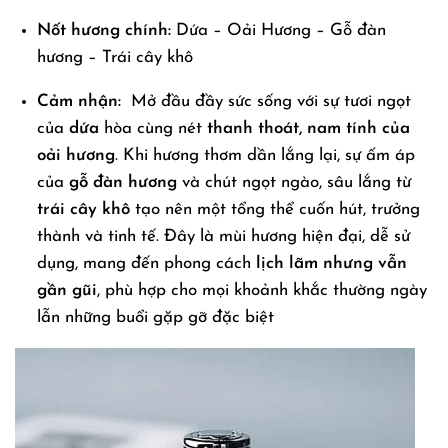
Nốt hương chính:
Dứa – Oải Hương – Gỗ đàn
hương – Trái cây khô
Cảm nhận:
Mở đầu đầy sức sống với sự tươi ngọt
của
dứa
hòa cùng nét
thanh thoát, nam tính của
oải hương
. Khi hương thơm dần lắng lại, sự ấm áp
của
gỗ đàn hương
và chút ngọt ngào, sâu lắng từ
trái cây khô
tạo nên một tổng thể cuốn hút, trưởng
thành và tinh tế. Đây là mùi hương hiện đại, dễ sử
dụng, mang đến phong cách
lịch lãm nhưng vẫn
gần gũi
, phù hợp cho mọi khoảnh khắc thường ngày
lẫn những buổi gặp gỡ đặc biệt