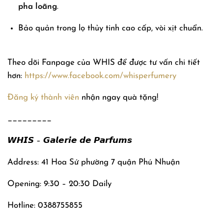
pha loãng
.
Bảo quản trong lọ thủy tinh cao cấp, vòi xịt chuẩn.
Theo dõi Fanpage của WHIS để được tư vấn chi tiết
hơn:
https://www.facebook.com/whisperfumery
Đăng ký thành viên
nhận ngay quà tặng!
_________
𝙒𝙃𝙄𝙎 – 𝙂𝙖𝙡𝙚𝙧𝙞𝙚 𝙙𝙚 𝙋𝙖𝙧𝙛𝙪𝙢𝙨
Address: 41 Hoa Sứ phường 7 quận Phú Nhuận
Opening: 9:30 – 20:30 Daily
Hotline: 0388755855