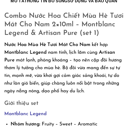
MÔ TẢ
THÔNG TIN BỔ SUNG
SỬ DỤNG VÀ BẢO QUẢN
Combo Nước Hoa Chiết Mùa Hè Tươi
Mát Cho Nam 2×10ml – Montblanc
Legend & Artisan Pure (set 1)
Nước Hoa Mùa Hè Tươi Mát Cho Nam
kết hợp
Montblanc Legend
nam tính, lịch lãm cùng
Artisan
Pure
mát lạnh, phóng khoáng – tạo nên cặp đôi hương
thơm lý tưởng cho mùa hè. Bộ đôi vừa mang đến sự tự
tin, mạnh mẽ, vừa khơi gợi cảm giác sảng khoái, tự do
như làn gió biển, giúp chàng luôn nổi bật trong những
ngày nắng nóng, dạo phố hay du lịch.
Giới thiệu set
Montblanc Legend
Nhóm hương:
Fruity – Sweet – Aromatic