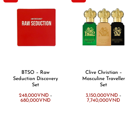
BTSO – Raw
Clive Christian –
Seduction Discovery
Masculine Traveller
Set
Set
248,000
VNĐ
3,150,000
VNĐ
–
–
680,000
VNĐ
7,740,000
VNĐ