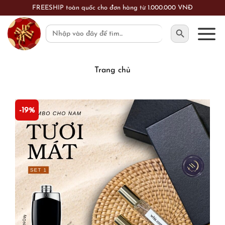
Skip
FREESHIP toàn quốc cho đơn hàng từ 1.000.000 VNĐ
to
SEARCH BUTTON
Search
content
for:
Trang chủ
-19%