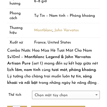
6–8 giờ
hương
Phong
Tự Tin – Nam tính – Phóng khoáng
cách
Thương
Montblanc
,
John Varvatos
hiệu
Xuất xứ
France, United States
Combo Nước Hoa Mùa Hè Tươi Mát Cho Nam
2×10ml –
Montblanc Legend & John Varvatos
Artisan Pure
(set 1) mang đến sự kết hợp giữa nét
lịch lãm, nam tính
cùng
tươi mát, phóng khoáng
.
Lý tưởng cho chàng trai muốn luôn
tự tin, sảng
khoái và nổi bật
trong những ngày hè năng động .
Thể tích