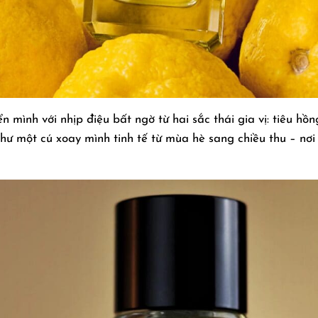
n mình với nhịp điệu bất ngờ từ hai sắc thái gia vị: tiêu hồ
hư một cú xoay mình tinh tế từ mùa hè sang chiều thu – nơ