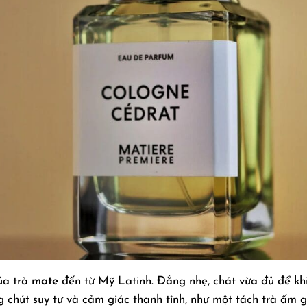
ủa trà
mate
đến từ Mỹ Latinh. Đắng nhẹ, chát vừa đủ để kh
g chút suy tư và cảm giác thanh tỉnh, như một tách trà ấm 