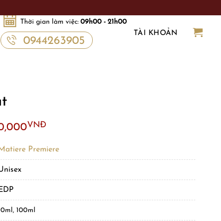
Thời gian làm việc:
09h00 - 21h00
TÀI KHOẢN
0944263905
at
VNĐ
0,000
Matiere Premiere
Unisex
EDP
10ml, 100ml