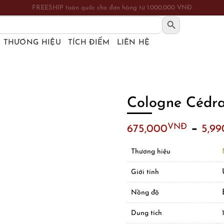
FREESHIP toàn quốc cho đơn hàng từ 1.000.000 VNĐ
SEARCH BUTTON
THƯƠNG HIỆU
TÍCH ĐIỂM
LIÊN HỆ
Cologne Cédr
–
VNĐ
675,000
5,99
Thương hiệu
Giới tính
Nồng độ
Dung tích