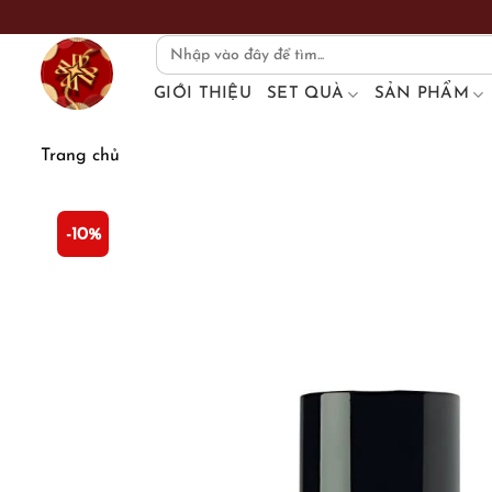
Skip
to
Search
for:
content
GIỚI THIỆU
SET QUÀ
SẢN PHẨM
Trang chủ
-10%