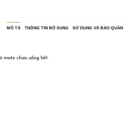
MÔ TẢ
THÔNG TIN BỔ SUNG
SỬ DỤNG VÀ BẢO QUẢN
rà mate chưa uống hết.