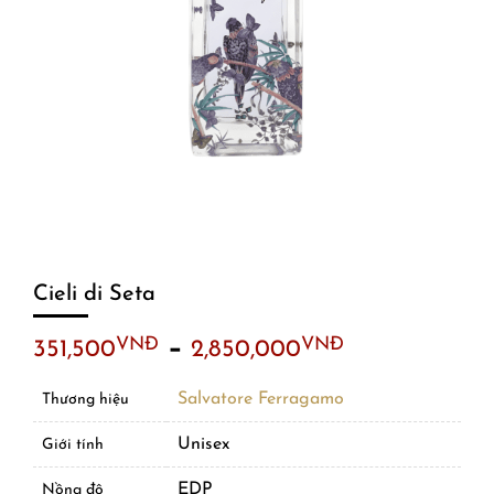
Cieli di Seta
–
VNĐ
VNĐ
351,500
2,850,000
Salvatore Ferragamo
Thương hiệu
Unisex
Giới tính
EDP
Nồng độ