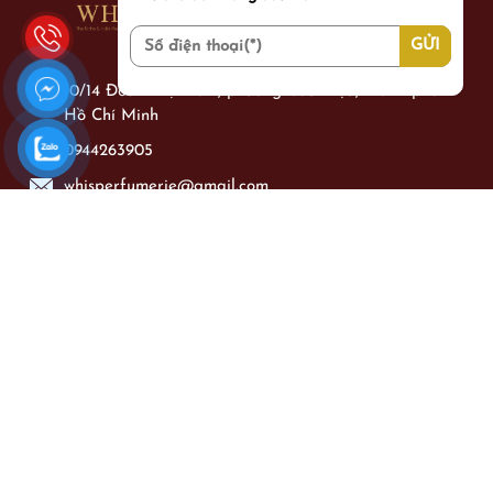
10/14 Đoàn Thị Điểm, phường Cầu Kiệu, thành phố
Hồ Chí Minh
0944263905
whisperfumerie@gmail.com
Làm việc từ: Thứ 2 - Chủ Nhật từ 09h00 - 21h00
DANH MỤC SẢN PHẨM
Nước hoa Nam
Nước hoa Nữ
Nước hoa Unisex