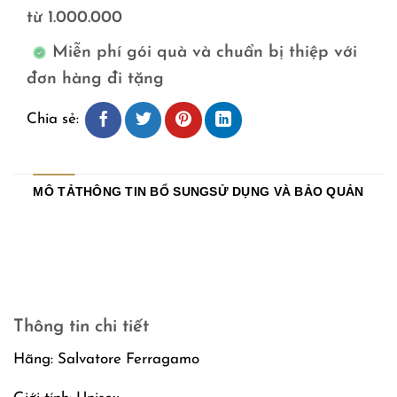
từ 1.000.000
Miễn phí gói quà và chuẩn bị thiệp với
đơn hàng đi tặng
Chia sẻ:
MÔ TẢ
THÔNG TIN BỔ SUNG
SỬ DỤNG VÀ BẢO QUẢN
Cieli di Seta Salvatore Ferragamo –
Hương Floral Fruity Thanh Lịch
Unisex 2023
Thông tin chi tiết
Hãng: Salvatore Ferragamo