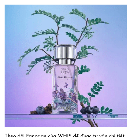
Theo dõi Fanpage của WHIS để được tư vấn chi tiết