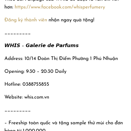
hơn:
https://www.facebook.com/whisperfumery
Đăng ký thành viên
nhận ngay quà tặng!
_________
𝙒𝙃𝙄𝙎 – 𝙂𝙖𝙡𝙚𝙧𝙞𝙚 𝙙𝙚 𝙋𝙖𝙧𝙛𝙪𝙢𝙨
Address: 10/14 Đoàn Thị Điểm Phường 1 Phú Nhuận
Opening: 9:30 – 20:30 Daily
Hotline: 0388755855
Website: whis.com.vn
_________
– Freeship toàn quốc và tặng sample thử mùi cho đơn
hàng từ 1.000.000