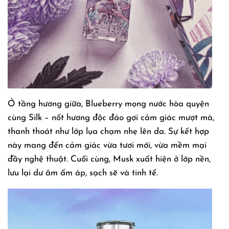
Ở tầng hương giữa, Blueberry mọng nước hòa quyện
cùng Silk – nốt hương độc đáo gợi cảm giác mượt mà,
thanh thoát như lớp lụa chạm nhẹ lên da. Sự kết hợp
này mang đến cảm giác vừa tươi mới, vừa mềm mại
đầy nghệ thuật. Cuối cùng, Musk xuất hiện ở lớp nền,
lưu lại dư âm ấm áp, sạch sẽ và tinh tế.