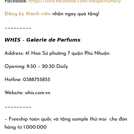
Facebook:
https://www.facebook.com/whisperfumery
Đăng ký thành viên
nhận ngay quà tặng!
_________
𝙒𝙃𝙄𝙎 – 𝙂𝙖𝙡𝙚𝙧𝙞𝙚 𝙙𝙚 𝙋𝙖𝙧𝙛𝙪𝙢𝙨
Address: 41 Hoa Sứ phường 7 quận Phú Nhuận
Opening: 9:30 – 20:30 Daily
Hotline: 0388755855
Website: whis.com.vn
_________
– Freeship toàn quốc và tặng sample thử mùi
cho đơn
hàng từ 1.000.000