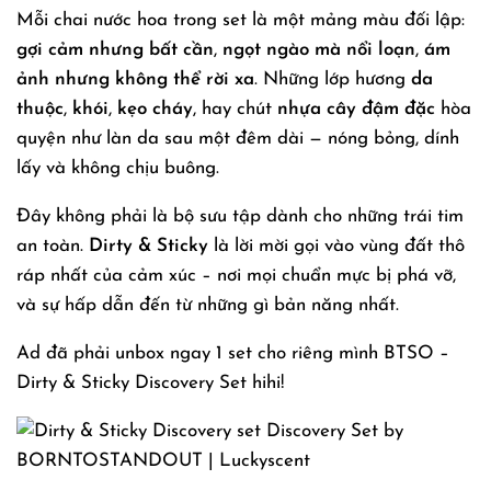
Mỗi chai nước hoa trong set là một mảng màu đối lập:
gợi cảm nhưng bất cần
,
ngọt ngào mà nổi loạn
,
ám
ảnh nhưng không thể rời xa
. Những lớp hương
da
thuộc
,
khói
,
kẹo cháy
, hay chút
nhựa cây đậm đặc
hòa
quyện như làn da sau một đêm dài — nóng bỏng, dính
lấy và không chịu buông.
Đây không phải là bộ sưu tập dành cho những trái tim
an toàn.
Dirty & Sticky
là lời mời gọi vào vùng đất thô
ráp nhất của cảm xúc – nơi mọi chuẩn mực bị phá vỡ,
và sự hấp dẫn đến từ những gì bản năng nhất.
Ad đã phải unbox ngay 1 set cho riêng mình BTSO –
Dirty & Sticky Discovery Set hihi!