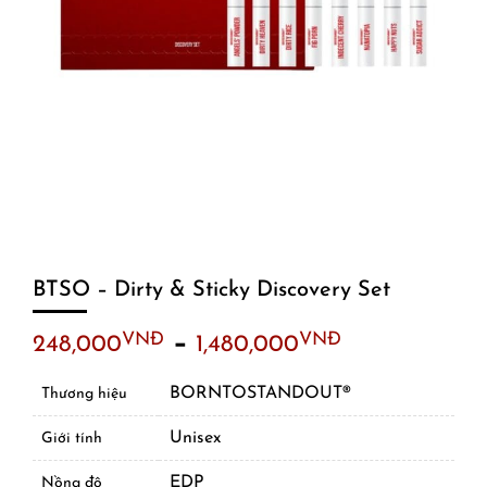
BTSO – Dirty & Sticky Discovery Set
–
VNĐ
VNĐ
248,000
1,480,000
BORNTOSTANDOUT®
Thương hiệu
Unisex
Giới tính
EDP
Nồng độ