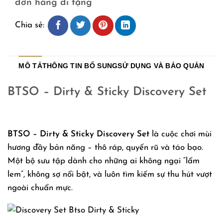
đơn hàng đi tặng
Chia sẻ:
MÔ TẢ
THÔNG TIN BỔ SUNG
SỬ DỤNG VÀ BẢO QUẢN
BTSO – Dirty & Sticky Discovery Set
BTSO – Dirty & Sticky Discovery Set
là cuộc chơi mùi
hương đầy bản năng – thô ráp, quyến rũ và táo bạo.
Một bộ sưu tập dành cho những ai không ngại “lấm
lem”, không sợ nổi bật, và luôn tìm kiếm sự thu hút vượt
ngoài chuẩn mực.