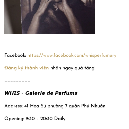
Facebook:
https://www.facebook.com/whisperfumery
Đăng ký thành viên
nhận ngay quà tặng!
_________
𝙒𝙃𝙄𝙎 – 𝙂𝙖𝙡𝙚𝙧𝙞𝙚 𝙙𝙚 𝙋𝙖𝙧𝙛𝙪𝙢𝙨
Address: 41 Hoa Sứ phường 7 quận Phú Nhuận
Opening: 9:30 – 20:30 Daily