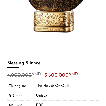
Blessing Silence
Original
Current
VNĐ
VNĐ
4,000,000
3,600,000
price
price
was:
is:
The House Of Oud
Thương hiệu
4,000,000VNĐ.
3,600,00
Unisex
Giới tính
EDP
Nồng độ