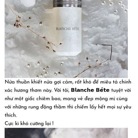
Nửa thuần khiết nửa gợi cảm, rất khó để miêu tả chính
xác hương thơm này. Với tôi, 𝗕𝗹𝗮𝗻𝗰𝗵𝗲 𝗕𝗲̂𝘁𝗲 tuyệt vời
như một giấc chiêm bao, mang vẻ đẹp mộng mị cùng
với những rung động thầm thì chiếm lấy hết mọi sự yêu
thích.
Cực kì khó cưỡng lại !