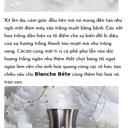
Xịt lên da, cảm giác đầu tiên mà nó mang đến tựa như
ngồi một đám mây sữa trắng muốt bồng bềnh. Các nốt
hoa trắng dần hiện ra tô điểm cho sự biến đổi kì diệu
của xạ hương trắng thanh tao mượt mà như trăng
sáng. 𝖢𝖺𝖼𝖺𝗈 cùng một tí vị cà phê pha lẫn vào dải
hương trắng ngần như thêm thắt chút bóng tối ngọt
ngào làm nền cho ánh hoà quang càng rực rỡ hơn, tạo
chiều sâu cho 𝗕𝗹𝗮𝗻𝗰𝗵𝗲 𝗕𝗲̂𝘁𝗲 càng thêm hài hoà và
tròn vẹn.