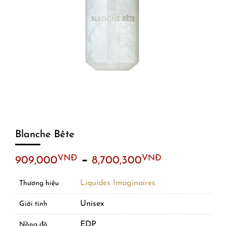
Blanche Bête
–
VNĐ
VNĐ
909,000
8,700,300
Liquides Imaginaires
Thương hiệu
Unisex
Giới tính
EDP
Nồng độ