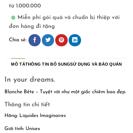
từ 1.000.000
Miễn phí gói quà và chuẩn bị thiệp với
đơn hàng đi tặng
Chia sẻ:
MÔ TẢ
THÔNG TIN BỔ SUNG
SỬ DỤNG VÀ BẢO QUẢN
In your dreams.
Blanche Bête – T
uyệt vời như một giấc chiêm bao
đẹp.
Thông tin chi tiết
Hãng: Liquides Imaginaires
Giới tính: Unisex