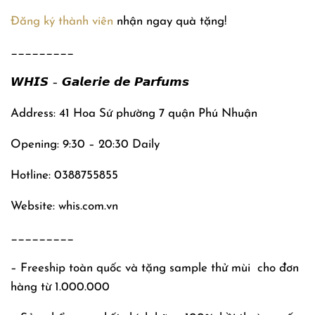
Đăng ký thành viên
nhận ngay quà tặng!
_________
𝙒𝙃𝙄𝙎 – 𝙂𝙖𝙡𝙚𝙧𝙞𝙚 𝙙𝙚 𝙋𝙖𝙧𝙛𝙪𝙢𝙨
Address: 41 Hoa Sứ phường 7 quận Phú Nhuận
Opening: 9:30 – 20:30 Daily
Hotline: 0388755855
Website: whis.com.vn
_________
– Freeship toàn quốc và tặng sample thử mùi
cho đơn
hàng từ 1.000.000