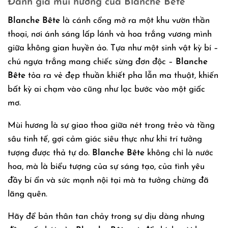
Đánh giá mùi hương của Blanche Bête
Blanche Bête
là cánh cổng mở ra một khu vườn thần
thoại, nơi ánh sáng lấp lánh và hoa trắng vương mình
giữa không gian huyền ảo. Tựa như một sinh vật kỳ bí –
chú ngựa trắng mang chiếc sừng đơn độc –
Blanche
Bête
tỏa ra vẻ đẹp thuần khiết pha lẫn ma thuật, khiến
bất kỳ ai chạm vào cũng như lạc bước vào một giấc
mơ.
Mùi hương là sự giao thoa giữa nét trong trẻo và tầng
sâu tinh tế, gợi cảm giác siêu thực như khi trí tưởng
tượng được thả tự do.
Blanche Bête
không chỉ là nước
hoa, mà là biểu tượng của sự sáng tạo, của tình yêu
đầy bí ẩn và sức mạnh nội tại mà ta tưởng chừng đã
lãng quên.
Hãy để bản thân tan chảy trong sự dịu dàng nhưng