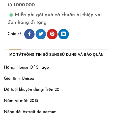
từ 1.000.000
Miễn phí gói quà và chuẩn bị thiệp với
đơn hàng đi tặng
Chia sẻ:
MÔ TẢ
THÔNG TIN BỔ SUNG
SỬ DỤNG VÀ BẢO QUẢN
Hãng: House Of Sillage
Giới tính: Unisex
Độ tuổi khuyên dùng: Trên 20
Năm ra mắt: 2015
Nồng độ: Extrait de parfum