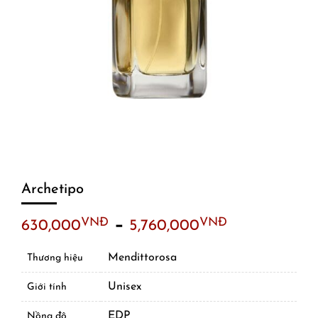
Archetipo
–
VNĐ
VNĐ
630,000
5,760,000
Mendittorosa
Thương hiệu
Unisex
Giới tính
EDP
Nồng độ